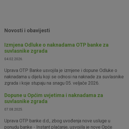
Marketinški kolačići
Analitički kolačići
Nužni kolačići
Prihvaćam upotrebu navedenih kolačića
Novosti i obavijesti
Izmjena Odluke o naknadama OTP banke za
Nužni (tehnički) kolačići - uvijek aktivni
suvlasnike zgrada
Ovi kolačići nužni su za funkcioniranje internetske stranice i
04.02.2026.
ne mogu se isključiti u našim sustavima. Uobičajeno se
postavljaju kao odgovor na vaše radnje koje uključuju zahtjev
Uprava OTP Banke usvojila je izmjene i dopune Odluke o
za uslugama, kao što su postavke kolačića. Svoj preglednik
naknadama u dijelu koji se odnosi na naknade za suvlasnike
možete postaviti da blokira te kolačiće ili pošalje upozorenje
zgrada i koje stupaju na snagu 05. veljače 2026.
o njima, ali u tom slučaju neki dijelovi stranice neće raditi. Ti
kolačići ne pohranjuju nikakve informacije koje bi vas mogle
Dopune u Općim uvjetima i naknadama za
identificirati.
suvlasnike zgrada
07.08.2025.
Detaljnije informacije o kolačićima
Uprava OTP banke d.d., zbog uvođenja nove usluge u
ponudu banke - Instant plaćanje, usvojila je nove Opće