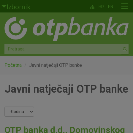
Skoči na glavni sadržaj
☰
Izbornik
HR
EN
Građani
Privatno bankarstvo
Agro
Mala poduzeća i obrtnici
Početna
Javni natječaji OTP banke
Srednja i velika poduzeća
Javni natječaji OTP banke
Globalna tržišta
Faktoring
Year
O nama
OTP banka d.d., Domovinskog