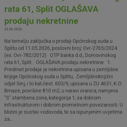
rata 61, Split OGLAŠAVA
prodaju nekretnine
25.06.2026.
Na temelju zaključka o prodaji Općinskog suda u
Splitu od 11.05.2026, poslovni broj: Ovr-2765/2024
(ex. Ovr-782/2012) OTP banka d.d., Domovinskog
rata 61, Split OGLAŠAVA prodaju nekretnine 1.
Predmet prodaje je nekretnina upisana u zemljišne
knjige Općinskog suda u Splitu, Zemljišnoknjižni
odjel Sinj, i to kat.čest. 603/9, upisana u ZU 4631, K.O.
Brnaze, površine 810 m2, u naravi oranica, namjena
"S" stambena zona, kategorija 1, sa dobrom
infrastrukturom i dobrom prometnom povezanosti. U
blizini je sustav vodovoda, te sa ispunjenim uvjetima
za...