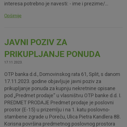
interesa potrebno je navesti: - ime i prezime/...
Prihvaćam upotrebu navedenih kolačića
Opširnije
Nužni (tehnički) kolačići - uvijek aktivni
JAVNI POZIV ZA
Ovi kolačići nužni su za funkcioniranje internetske stranice i
PRIKUPLJANJE PONUDA
ne mogu se isključiti u našim sustavima. Uobičajeno se
postavljaju kao odgovor na vaše radnje koje uključuju zahtjev
17.11.2023.
za uslugama, kao što su postavke kolačića. Svoj preglednik
možete postaviti da blokira te kolačiće ili pošalje upozorenje
OTP banka d.d., Domovinskog rata 61, Split, s danom
o njima, ali u tom slučaju neki dijelovi stranice neće raditi. Ti
17.11.2023. godine objavljuje javni poziv za
kolačići ne pohranjuju nikakve informacije koje bi vas mogle
identificirati.
prikupljanje ponuda za kupnju nekretnine opisane
pod „Predmet prodaje“ u vlasništvu OTP banke d.d. I.
Detaljnije informacije o kolačićima
PREDMET PRODAJE Predmet prodaje je poslovni
prostor (E-15) u prizemlju i na 1. katu poslovno-
stambene zgrade u Poreču, Ulica Pietra Kandlera 8B.
Korisna površina predmetnog poslovnog prostora