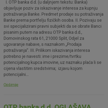
I. OTP banka d.d. (u daljnjem tekstu: Banka)
objavljuje poziv za iskazivanje interesa za kupnju
potraživanja Banke. Predmet prodaje su potraživanja
Banke prema portfelju fizičkih osoba. II. Pozivaju se
svi specijalizirani pravni subjekti da se obrate Banci
pisanim putem na adresu OTP banka d.d.,
Domovinskog rata 61, 21000 Split, Odjel za
ugovaranje nabave, s naznakom „Prodaja
potraživanja“. III. Prilikom iskazivanja interesa
potrebno je navesti: ime i prezime/tvrtku
potencijalnog kupca imovine, uz naznaku plaća li se
cijena vlastitim sredstvima; izjavu kojom
potencijalni...
Opširnije
OTP banka d.d. OGLAŠAVA