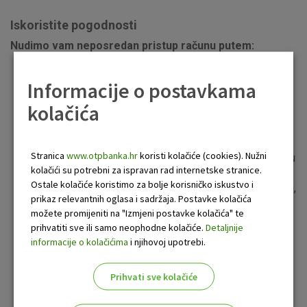
Iskoristite pogodnosti
Nudimo vam neposredan pristup računu putem:
OTPgo digitalno bankarstvo
- OTPgo potpuno je
nova usluga digitalnog bankarstva OTP banke d.d.
Informacije o postavkama
koja objedinjuje postojeće usluge OTPDirekt, OTP
kolačića
mobilno bankarstvo i mtoken te samim time i
zamjenjuje navedene usluge. Ugovaranjem OTPgo
dobivate pristup internetskom i mobilnom
Stranica
www.otpbanka.hr
koristi kolačiće (cookies). Nužni
bankarstvu te usluzi m-token, a sve kroz samo jednu
kolačići su potrebni za ispravan rad internetske stranice.
aplikaciju.
Ostale kolačiće koristimo za bolje korisničko iskustvo i
Kontakt centra OTP banke
za informacije o računu,
prikaz relevantnih oglasa i sadržaja. Postavke kolačića
pozivom na broj telefona
(0800 21 00 21)
- 24 sata
možete promijeniti na "Izmjeni postavke kolačića" te
dnevno, 365 dana u godini
prihvatiti sve ili samo neophodne kolačiće.
Detaljnije
Bankomata
- razgranata mreža naših bankomata u
informacije o kolačićima
i njihovoj upotrebi.
svakom trenutku omogućuje pristup gotovini i
informacijama o stanju računa
Prihvati sve kolačiće
EFT/POS terminala
- omogućuju kupovanje roba i
plaćanje usluga bez gotovine