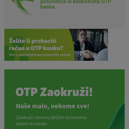
poslovnice ili bankomata OTP
banke.
Naše malo, nekome sve!
Zaokruži i doniraj dječjim bolnicama
diljem Hrvatske