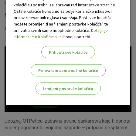
profesionalnom uslugom omogućuju trgovanje dionicama i
kolačići su potrebni za ispravan rad internetske stranice.
drugim financijskim instrumentima na gotovo svim važnim
Ostale kolačiće koristimo za bolje korisničko iskustvo i
financijskim tržištima.
prikaz relevantnih oglasa i sadržaja. Postavke kolačića
možete promijeniti na "Izmjeni postavke kolačića" te
OTPetica - Program vjernosti OTP banke
prihvatiti sve ili samo neophodne kolačiće.
Detaljnije
informacije o kolačićima
i njihovoj upotrebi.
Prihvati sve kolačiće
Prihvaćam samo nužne kolačiće
Izmijeni postavke kolačića
Odaberite najbolju opciju za vas!
Upoznaj OTPeticu, zabavnu stranu bankarstva koja ti donosi
super pogodnosti i vrijedne nagrade – potpuno besplatno!