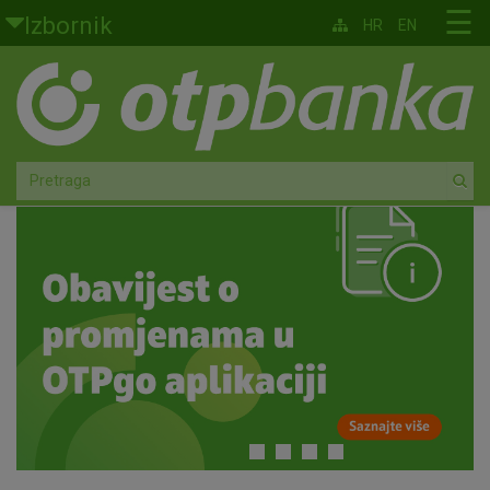
Skoči na glavni sadržaj
☰
Izbornik
HR
EN
Građani
Privatno bankarstvo
Agro
Mala poduzeća i obrtnici
Srednja i velika poduzeća
Globalna tržišta
Faktoring
O nama