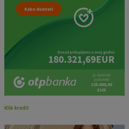
Kako donirati
Dosad prikupljeno u ovoj godini
180.321,69EUR
je donirala
početnih
125.000,00
EUR
Klik kredit