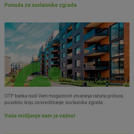
Ponuda za suvlasnike zgrada
Marketinški kolačići
Analitički kolačići
Nužni kolačići
Prihvaćam upotrebu navedenih kolačića
Nužni (tehnički) kolačići - uvijek aktivni
Ovi kolačići nužni su za funkcioniranje internetske stranice i
ne mogu se isključiti u našim sustavima. Uobičajeno se
postavljaju kao odgovor na vaše radnje koje uključuju zahtjev
za uslugama, kao što su postavke kolačića. Svoj preglednik
OTP banka nudi Vam mogućnost otvaranja računa pričuva,
možete postaviti da blokira te kolačiće ili pošalje upozorenje
o njima, ali u tom slučaju neki dijelovi stranice neće raditi. Ti
posebnu liniju za kreditiranje suvlasnika zgrada...
kolačići ne pohranjuju nikakve informacije koje bi vas mogle
identificirati.
Vaše mišljenje nam je važno!
Detaljnije informacije o kolačićima