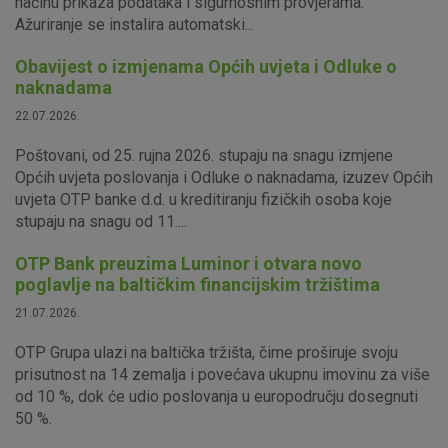
načinu prikaza podataka i sigurnosnim provjerama.
Ažuriranje se instalira automatski...
Obavijest o izmjenama Općih uvjeta i Odluke o
naknadama
22.07.2026.
Poštovani, od 25. rujna 2026. stupaju na snagu izmjene
Općih uvjeta poslovanja i Odluke o naknadama, izuzev Općih
uvjeta OTP banke d.d. u kreditiranju fizičkih osoba koje
stupaju na snagu od 11....
OTP Bank preuzima Luminor i otvara novo
poglavlje na baltičkim financijskim tržištima
21.07.2026.
OTP Grupa ulazi na baltička tržišta, čime proširuje svoju
prisutnost na 14 zemalja i povećava ukupnu imovinu za više
od 10 %, dok će udio poslovanja u europodručju dosegnuti
50 %.