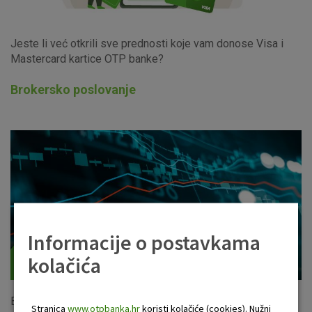
Jeste li već otkrili sve prednosti koje vam donose Visa i
Mastercard kartice OTP banke?
Brokersko poslovanje
Informacije o postavkama
kolačića
Brokeri OTP banke svojim klijentima kvalitetnom i
Stranica
www.otpbanka.hr
koristi kolačiće (cookies). Nužni