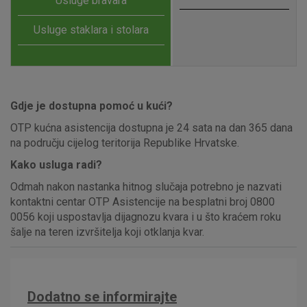
Usluge bravara
Usluge staklara i stolara
Prihvaćam upotrebu navedenih kolačića
Nužni (tehnički) kolačići - uvijek aktivni
Gdje je dostupna pomoć u kući?
Ovi kolačići nužni su za funkcioniranje internetske stranice i
OTP kućna asistencija dostupna je 24 sata na dan 365 dana
ne mogu se isključiti u našim sustavima. Uobičajeno se
na području cijelog teritorija Republike Hrvatske.
postavljaju kao odgovor na vaše radnje koje uključuju zahtjev
za uslugama, kao što su postavke kolačića. Svoj preglednik
Kako usluga radi?
možete postaviti da blokira te kolačiće ili pošalje upozorenje
Odmah nakon nastanka hitnog slučaja potrebno je nazvati
o njima, ali u tom slučaju neki dijelovi stranice neće raditi. Ti
kontaktni centar OTP Asistencije na besplatni broj 0800
kolačići ne pohranjuju nikakve informacije koje bi vas mogle
identificirati.
0056 koji uspostavlja dijagnozu kvara i u što kraćem roku
šalje na teren izvršitelja koji otklanja kvar.
Detaljnije informacije o kolačićima
Dodatno se informirajte