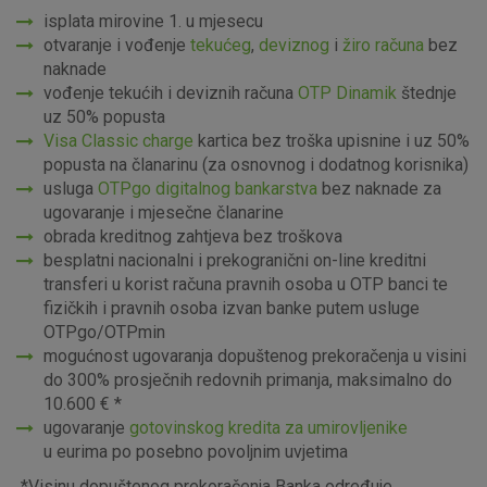
isplata mirovine 1. u mjesecu
otvaranje i vođenje
tekućeg
,
deviznog
i
žiro računa
bez
naknade
vođenje tekućih i deviznih računa
OTP Dinamik
štednje
uz 50% popusta
Visa Classic charge
kartica bez troška upisnine i uz 50%
popusta na članarinu (za osnovnog i dodatnog korisnika)
usluga
OTPgo digitalnog bankarstva
bez naknade za
ugovaranje i mjesečne članarine
obrada kreditnog zahtjeva bez troškova
besplatni nacionalni i prekogranični on-line kreditni
transferi u korist računa pravnih osoba u OTP banci te
fizičkih i pravnih osoba izvan banke putem usluge
OTPgo/OTPmin
mogućnost ugovaranja dopuštenog prekoračenja u visini
do 300% prosječnih redovnih primanja, maksimalno do
10.600 € *
ugovaranje
gotovinskog kredita za umirovljenike
u eurima po posebno povoljnim uvjetima
*Visinu dopuštenog prekoračenja Banka određuje