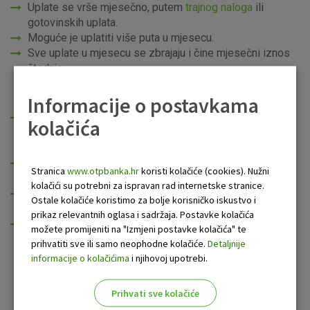
Uplate se vrše mjesečno, putem
trajnog naloga
ili
gotovinskih uplata.
Moguće je uplatiti više puta u mjesecu.
Sve uplate u mjesecu se zbrajaju i čine mjesečni iznos
štednje.
Prednosti proizvoda:
Informacije o postavkama
redovita štednja usmjerena na konkretne buduće
kolačića
potrebe djeteta (školovanje, vozački ispit, pokretanje
samostalnog života);
stimulativno kamatno okruženje u odnosu na klasičnu
Stranica
www.otpbanka.hr
koristi kolačiće (cookies). Nužni
štednju;
kolačići su potrebni za ispravan rad internetske stranice.
jasno definiran mjesečni plan štednje uz opciju odabira
Ostale kolačiće koristimo za bolje korisničko iskustvo i
datuma izvršenja trajnog naloga;
prikaz relevantnih oglasa i sadržaja. Postavke kolačića
opcija automatskog obnavljanja štednje – ako se na dan
možete promijeniti na "Izmjeni postavke kolačića" te
isteka roka ne najavi prekid štednje, Dječja planirana
prihvatiti sve ili samo neophodne kolačiće.
Detaljnije
štednja automatski će se obnoviti po uvjetima koji
informacije o kolačićima
i njihovoj upotrebi.
vrijede na dan obnove (isti iznos mjesečne uplate, rok
štednje te datum uplate).
Prihvati sve kolačiće