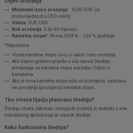
Uvjeti oročenja
Minimalni iznos oročenja:
15,00 EUR (ili
protuvrijednost u USD valuti)
Valuta:
EUR, USD
Rok oročenja
: 3 do 60 mjeseci
Kamatna stopa*:
fiksna, 0,04 % - 1,60 % godišnje
*Napomena:
Visina kamatne stope ovisi o valuti i roku oročenja.
Ako klijent uplatom prijeđe u viši razred štednje,
primjenjuje se kamatna stopa sukladno Odluci o
kamatama.
Ako je nova kamatna stopa niža od postojeće, zadržava
se povoljnija (postojeća) kamatna stopa.
Tko otvora Dječju planiranu štednju?
Štednju otvara zakonski zastupnik (roditelj ili skrbnik) u ime
maloljetnog djeteta koje je vlasnik štednje.
Kako funkcionira štednja?