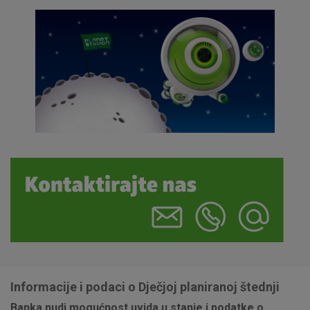
Nužni (tehnički) kolačići - uvijek aktivni
Ovi kolačići nužni su za funkcioniranje internetske stranice i
ne mogu se isključiti u našim sustavima. Uobičajeno se
postavljaju kao odgovor na vaše radnje koje uključuju zahtjev
za uslugama, kao što su postavke kolačića. Svoj preglednik
možete postaviti da blokira te kolačiće ili pošalje upozorenje
o njima, ali u tom slučaju neki dijelovi stranice neće raditi. Ti
kolačići ne pohranjuju nikakve informacije koje bi vas mogle
identificirati.
Detaljnije informacije o kolačićima
Informacije i podaci o Dječjoj planiranoj štednji
Banka nudi mogućnost uvida u stanje i podatke o