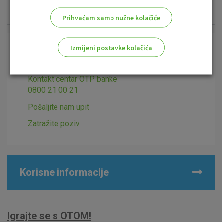
Prihvaćam samo nužne kolačiće
Izmijeni postavke kolačića
Dodatno se informirajte
Odaberite najbolju opciju za vas!
Kontakt centar OTP banke
0800 21 00 21
Pošaljite nam upit
Zatražite poziv
Marketinški kolačići
Analitički kolačići
Nužni kolačići
Korisne informacije
Prihvaćam upotrebu navedenih kolačića
Igrajte se s OTOM!