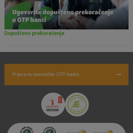
Nužni (tehnički) kolačići - uvijek aktivni
Ovi kolačići nužni su za funkcioniranje internetske stranice i
ne mogu se isključiti u našim sustavima. Uobičajeno se
postavljaju kao odgovor na vaše radnje koje uključuju zahtjev
za uslugama, kao što su postavke kolačića. Svoj preglednik
Dopušteno prekoračenje
možete postaviti da blokira te kolačiće ili pošalje upozorenje
o njima, ali u tom slučaju neki dijelovi stranice neće raditi. Ti
kolačići ne pohranjuju nikakve informacije koje bi vas mogle
identificirati.
Detaljnije informacije o kolačićima
Prijava na newsletter OTP banke