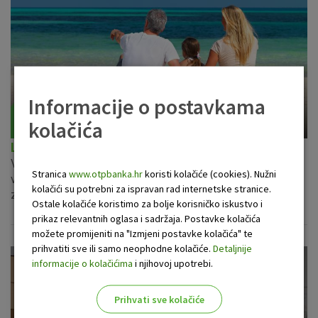
Informacije o postavkama
kolačića
Lombardni kredit uz OTP investicijske fondove
Vlasnik ste udjela u nekim od fondova OTP investa, a treba
Stranica
www.otpbanka.hr
koristi kolačiće (cookies). Nužni
vam novac? Ugovorite lombardni kredit u OTP banci uz
kolačići su potrebni za ispravan rad internetske stranice.
zalog udjela u investicijskim fondovima OTP Investa!
Ostale kolačiće koristimo za bolje korisničko iskustvo i
prikaz relevantnih oglasa i sadržaja. Postavke kolačića
možete promijeniti na "Izmjeni postavke kolačića" te
prihvatiti sve ili samo neophodne kolačiće.
Detaljnije
informacije o kolačićima
i njihovoj upotrebi.
Prihvati sve kolačiće