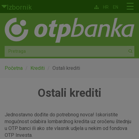
Skoči na glavni sadržaj
☰
Izbornik
HR
EN
Građani
Privatno bankarstvo
Agro
Mala poduzeća i obrtnici
Početna
Krediti
Ostali krediti
Srednja i velika poduzeća
Ostali krediti
Globalna tržišta
Faktoring
Jednostavno dođite do potrebnog novca! Iskoristite
mogućnost odabira lombardnog kredita uz oročenu štednju
u OTP banci ili ako ste vlasnik udjela u nekim od fondova
O nama
OTP Investa.