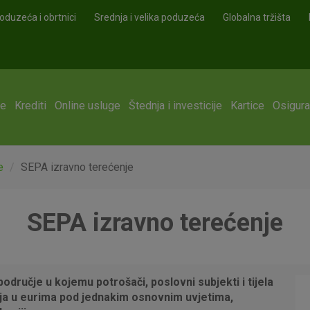
oduzeća i obrtnici
Srednja i velika poduzeća
Globalna tržišta
ge
Krediti
Online usluge
Štednja i investicije
Kartice
Osigura
e
SEPA izravno terećenje
SEPA izravno terećenje
dručje u kojemu potrošači, poslovni subjekti i tijela
anja u eurima pod jednakim osnovnim uvjetima,