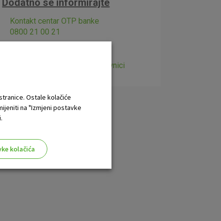
Dodatno se informirajte
Kontakt centar OTP banke
0800 21 00 21
Pošaljite nam upit
Dogovorite sastanak u poslovnici
 stranice. Ostale kolačiće
mijeniti na "Izmjeni postavke
.
vke kolačića
aktivni