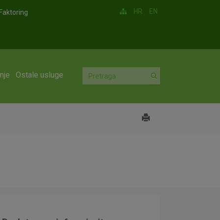
HR
EN
Faktoring
nje
Ostale usluge