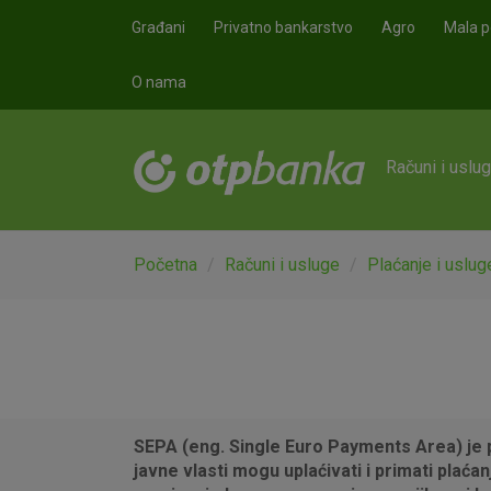
Skoči na glavni sadržaj
Građani
Privatno bankarstvo
Agro
Mala p
O nama
Računi i uslu
Početna
Računi i usluge
Plaćanje i uslug
SEPA (eng. Single Euro Payments Area) je po
javne vlasti mogu uplaćivati i primati plać