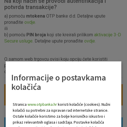
Na koji način se provodi autentifikacija i
potvrda transakcije?
a) pomoću
mtokena
OTP banke d.d. Detaljne upute
pronađite
ovdje.
ili
b) pomoću
PIN broja
koji ste kreirali prilikom
aktivacije 3-D
Secure usluge
. Detaljne upute pronađite
ovdje.
O samom web trgovcu ovisi koju opciju ćete koristiti
prilikom online kupnje, no svaka od navedenih opcija
omogućava vam najvišu razinu sigurnosti.
Informacije o postavkama
kolačića
Aktivirajte 3-D Secure uslugu
Stranica
www.otpbanka.hr
koristi kolačiće (cookies). Nužni
kolačići su potrebni za ispravan rad internetske stranice.
Ostale kolačiće koristimo za bolje korisničko iskustvo i
prikaz relevantnih oglasa i sadržaja. Postavke kolačića