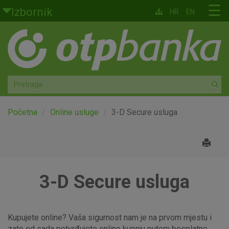
Skoči na glavni sadržaj
☰
Izbornik
HR
EN
Građani
Privatno bankarstvo
Agro
Mala poduzeća i obrtnici
Početna
Online usluge
3-D Secure usluga
Srednja i velika poduzeća
Globalna tržišta
3-D Secure usluga
Faktoring
O nama
Kupujete online? Vaša sigurnost nam je na prvom mjestu i
zato od sada potvrđujete online kupnju putem besplatne