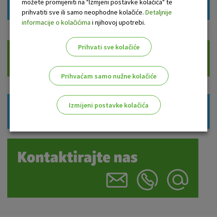
Prijava u 3-D Secure uslugu
možete promijeniti na "Izmjeni postavke kolačića" te
prihvatiti sve ili samo neophodne kolačiće.
Detaljnije
informacije o kolačićima
i njihovoj upotrebi.
Prihvati sve kolačiće
Često postavljena pitanja
Prihvaćam samo nužne kolačiće
Izmijeni postavke kolačića
Korisne informacije
Odaberite najbolju opciju za vas!
Marketinški kolačići
Analitički kolačići
Nužni kolačići