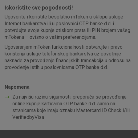
Iskoristite sve pogodnosti!
Ugovorite i koristite besplatno mToken u sklopu usluge
Prihvaćam upotrebu navedenih kolačića
Internet bankarstva ili u poslovnici OTP banke d.d. i
potvrđujte svoje kupnje otiskom prsta ili PIN brojem vašeg
mTokena – ovisno o vašim preferencijama.
Nužni (tehnički) kolačići - uvijek aktivni
Ugovaranjem mToken funkcionalnosti ostvarujte i pravo
Ovi kolačići nužni su za funkcioniranje internetske stranice i
korištenja usluge telefonskog bankarstva uz povoljnije
ne mogu se isključiti u našim sustavima. Uobičajeno se
naknade za provođenje financijskih transakcija u odnosu na
postavljaju kao odgovor na vaše radnje koje uključuju zahtjev
provođenje istih u poslovnicama OTP banke d.d.
za uslugama, kao što su postavke kolačića. Svoj preglednik
možete postaviti da blokira te kolačiće ili pošalje upozorenje
o njima, ali u tom slučaju neki dijelovi stranice neće raditi. Ti
Napomena
kolačići ne pohranjuju nikakve informacije koje bi vas mogle
identificirati.
Za najvišu razinu sigurnosti, preporuča se provođenje
online kupnje karticama OTP banke d.d. samo na
Detaljnije informacije o kolačićima
stranicama koje imaju oznaku Mastercard ID Check i/ili
VerifiedbyVisa