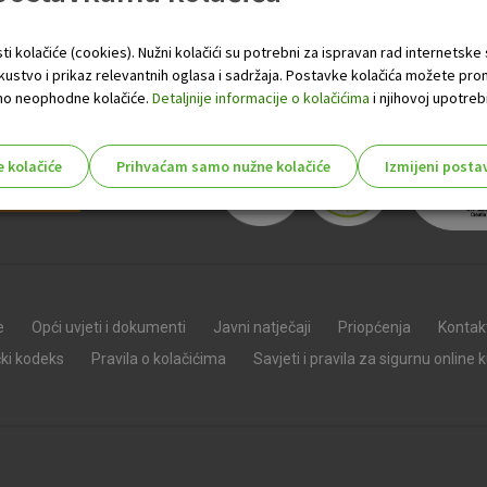
e sebe i svoju imovinu.
ti kolačiće (cookies). Nužni kolačići su potrebni za ispravan rad internetske
skustvo i prikaz relevantnih oglasa i sadržaja. Postavke kolačića možete pro
 samo neophodne kolačiće.
Detaljnije informacije o kolačićima
i njihovoj upotrebi
e kolačiće
Prihvaćam samo nužne kolačiće
Izmijeni posta
s!
Nužni (tehnički) kolačići - uvijek 
Nužni
e
Opći uvjeti i dokumenti
Javni natječaji
Priopćenja
Kontak
kolačići
Ovi kolačići nužni su za funkcioniranje internet
čki kodeks
Pravila o kolačićima
Savjeti i pravila za sigurnu online 
isključiti u našim sustavima. Uobičajeno se pos
radnje koje uključuju zahtjev za uslugama, kao 
preglednik možete postaviti da blokira te kolač
njima, ali u tom slučaju neki dijelovi stranice neće
pohranjuju nikakve informacije koje bi vas mogle