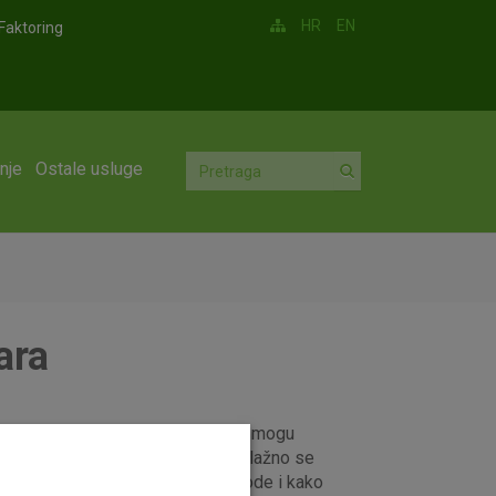
HR
EN
Faktoring
nje
Ostale usluge
ara
o najčešćim prijevarama koje se mogu
nancijske koristi putem prijevara lažno se
 način se prijevare najčešće provode i kako