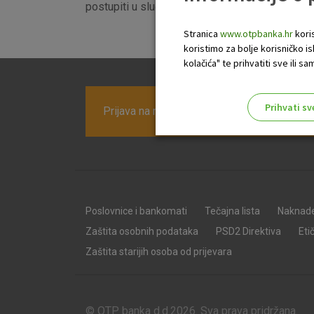
postupiti u slučaju sumnje na prijevaru. Zaštitit
Stranica
www.otpbanka.hr
koris
koristimo za bolje korisničko i
kolačića" te prihvatiti sve ili
Prihvati sv
Prijava na newsletter OTP banke
Odaberite najbolju opciju za va
Poslovnice i bankomati
Tečajna lista
Naknad
Zaštita osobnih podataka
PSD2 Direktiva
Eti
Zaštita starijih osoba od prijevara
© OTP banka d.d.2026. Sva prava pridržana.