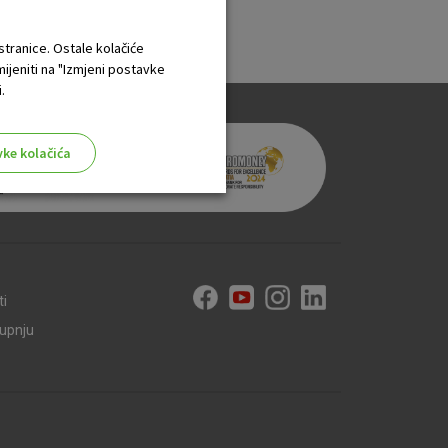
 stranice. Ostale kolačiće
mijeniti na "Izmjeni postavke
.
vke kolačića
aktivni
ti
ske stranice i ne mogu se
kupnju
tavljaju kao odgovor na vaše
što su postavke kolačića. Svoj
iće ili pošalje upozorenje o
 raditi. Ti kolačići ne
 identificirati.