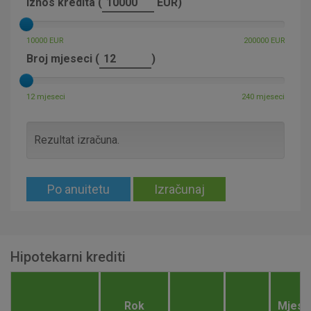
Iznos kredita (
EUR)
Detaljnije informacije o kolačićima
10000 EUR
200000 EUR
Broj mjeseci (
)
12 mjeseci
240 mjeseci
Rezultat izračuna.
Po anuitetu
Izračunaj
Hipotekarni krediti
Rok
Mjese