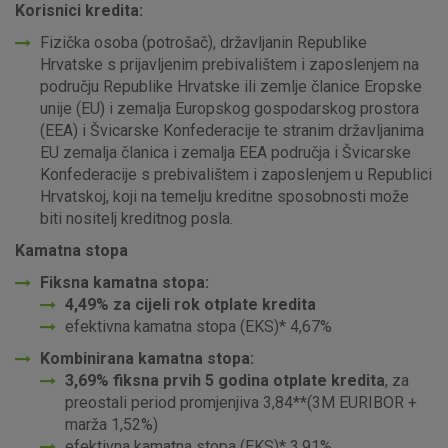
Korisnici kredita:
Fizička osoba (potrošač), državljanin Republike
Hrvatske s prijavljenim prebivalištem i zaposlenjem na
području Republike Hrvatske ili zemlje članice Eropske
unije (EU) i zemalja Europskog gospodarskog prostora
(EEA) i Švicarske Konfederacije te stranim državljanima
EU zemalja članica i zemalja EEA područja i Švicarske
Konfederacije s prebivalištem i zaposlenjem u Republici
Hrvatskoj, koji na temelju kreditne sposobnosti može
biti nositelj kreditnog posla.
Kamatna stopa
Fiksna kamatna stopa:
4,49% za cijeli rok otplate kredita
efektivna kamatna stopa (EKS)* 4,67%
Kombinirana kamatna stopa:
3,69% fiksna prvih 5 godina otplate kredita
, za
preostali period promjenjiva 3,84**
(3M EURIBOR +
marža 1,52%)
efektivna kamatna stopa (EKS)* 3,91%