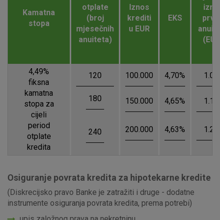
otplate
Iznos
izno
Kamatna
(broj
krediti
EKS
prvo
stopa
mjesečnih
u EUR
anuit
anuiteta)
(EUR
4,49%
120
100.000
4,70%
1.03
fiksna
kamatna
180
150.000
4,65%
1.14
stopa za
cijeli
period
200.000
4,63%
1.26
240
otplate
kredita
Osiguranje povrata kredita za hipotekarne kredite
(Diskrecijsko pravo Banke je zatražiti i druge - dodatne
instrumente osiguranja povrata kredita, prema potrebi)
upis založnog prava na nekretninu