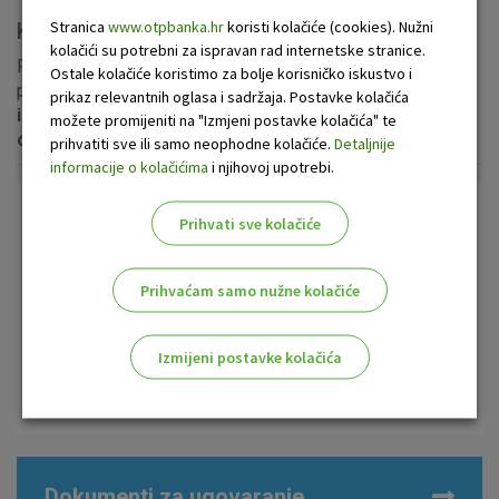
Stranica
www.otpbanka.hr
koristi kolačiće (cookies). Nužni
Kreditni kalkulator
kolačići su potrebni za ispravan rad internetske stranice.
Provjerite odgovara li hipotekarni kredit u eurima vašim
Ostale kolačiće koristimo za bolje korisničko iskustvo i
potrebama.
Koristite naš kreditni kalkulator za
prikaz relevantnih oglasa i sadržaja. Postavke kolačića
informativni izračun kredita kako biste odredili
možete promijeniti na "Izmjeni postavke kolačića" te
optimalan iznos i ratu kredita!
prihvatiti sve ili samo neophodne kolačiće.
Detaljnije
informacije o kolačićima
i njihovoj upotrebi.
Prihvati sve kolačiće
Dodatno se informirajte
Kontakt centar OTP banke
Prihvaćam samo nužne kolačiće
0800 21 00 21
Pošaljite nam upit
Izmijeni postavke kolačića
Zatražite poziv
Odaberite najbolju opciju za vas!
Dokumenti za ugovaranje