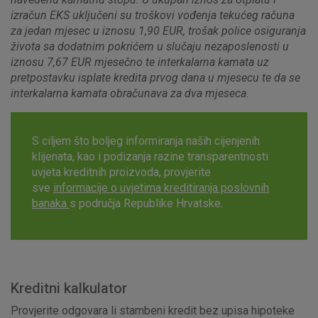
izračun EKS uključeni su troškovi vođenja tekućeg računa
za jedan mjesec u iznosu 1,90 EUR, trošak police osiguranja
života sa dodatnim pokrićem u slučaju nezaposlenosti u
iznosu 7,67 EUR mjesečno te interkalarna kamata uz
pretpostavku isplate kredita prvog dana u mjesecu te da se
interkalarna kamata obračunava za dva mjeseca.
S ciljem što boljeg informiranja naših cijenjenih
klijenata, kao i podizanja razine transparentnosti
uvjeta kreditnih proizvoda, provjerite
sve
informacije o uvjetima kreditiranja poslovnih
banaka
s područja Republike Hrvatske.
Kreditni kalkulator
Provjerite odgovara li stambeni kredit bez upisa hipoteke