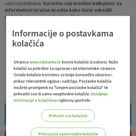
vašim potrebama.
Koristite naš kreditni kalkulator za
informativni izračun kredita kako biste odredili
optimalan iznos i anuitet kredita!
Informacije o postavkama
kolačića
Dodatno se informirajte
Kontakt centar OTP banke
Stranica
www.otpbanka.hr
koristi kolačiće (cookies). Nužni
0800 21 00 21
kolačići su potrebni za ispravan rad internetske stranice.
Pošaljite nam upit
Ostale kolačiće koristimo za bolje korisničko iskustvo i
prikaz relevantnih oglasa i sadržaja. Postavke kolačića
Zatražite poziv
možete promijeniti na "Izmjeni postavke kolačića" te
prihvatiti sve ili samo neophodne kolačiće.
Detaljnije
informacije o kolačićima
i njihovoj upotrebi.
Dokumenti za ugovaranje
Prihvati sve kolačiće
Prihvaćam samo nužne kolačiće