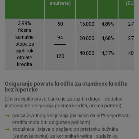
anuiteta)
(EUR)
3,99%
60
15.000
4,89%
276
fiksna
kamatna
84
20.000
4,68%
273
stopa za
cijeli rok
40.000
4,37%
405
120
otplate
kredita
Osiguranje povrata kredita za stambene kredite
bez hipoteke
(Diskrecijsko pravo banke je zatražiti i druge - dodatne
instrumente osiguranja povrata kredita, prema potrebi)
polica životnog osiguranja (na način da 60% vrijednosti
kredita mora biti osigurano policom)
zadužnica i izjava o zapljeni po pristanku dužnika
(sastavlja banka) za korisnika kredita i sudužnika,