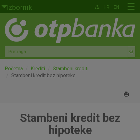
Skoči na glavni sadržaj
☰
Izbornik
HR
EN
Građani
Privatno bankarstvo
Agro
Mala poduzeća i obrtnici
Početna
Krediti
Stambeni krediti
Stambeni kredit bez hipoteke
Srednja i velika poduzeća
Globalna tržišta
Stambeni kredit bez
Faktoring
hipoteke
O nama