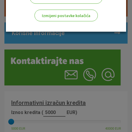
Naknade
Izmijeni postavke kolačića
Odaberite najbolju opciju za vas!
Korisne informacije
Marketinški kolačići
Analitički kolačići
Nužni kolačići
Prihvaćam upotrebu navedenih kolačića
Informativni izračun kredita
Iznos kredita (
EUR)
Nužni (tehnički) kolačići - uvijek aktivni
5000 EUR
40000 EUR
Ovi kolačići nužni su za funkcioniranje internetske stranice i