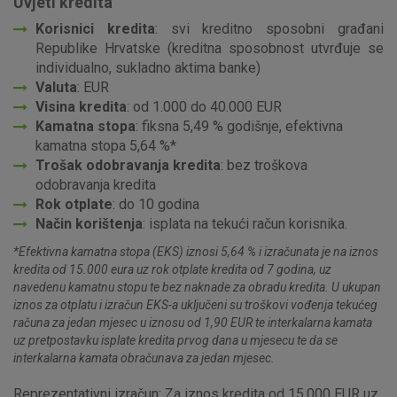
Uvjeti kredita
Korisnici kredita
: svi kreditno sposobni građani
Republike Hrvatske (kreditna sposobnost utvrđuje se
individualno, sukladno aktima banke)
Valuta
: EUR
Visina kredita
: od 1.000 do 40.000 EUR
Kamatna stopa
: fiksna 5,49 % godišnje, efektivna
kamatna stopa 5,64 %*
Trošak odobravanja kredita
: bez troškova
odobravanja kredita
Rok otplate
: do 10 godina
Način korištenja
: isplata na tekući račun korisnika.
*Efektivna kamatna stopa (EKS) iznosi 5,64 % i izračunata je na iznos
kredita od 15.000 eura uz rok otplate kredita od 7 godina, uz
navedenu kamatnu stopu te bez naknade za obradu kredita. U ukupan
iznos za otplatu i izračun EKS-a uključeni su troškovi vođenja tekućeg
računa za jedan mjesec u iznosu od 1,90 EUR te interkalarna kamata
uz pretpostavku isplate kredita prvog dana u mjesecu te da se
interkalarna kamata obračunava za jedan mjesec.
Reprezentativni izračun: Za iznos kredita od 15.000 EUR uz