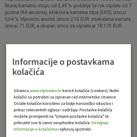
fiksnu kamatnu stopu od 5,49 % godišnje te rok otplate od 7
godina (84 anuiteta), efektivna kamatna stpa (EKS) iznosi
5,64 % Mjesečni anuitet iznosi 215 EUR, intekalarna kamata
iznosi 71 EUR, a ukupan iznos za otplatu je 18.173 EUR.
Trebate gotovinski kredit do 30.000 eura?
Informacije o postavkama
Putem
OTPgo aplikacije
ili usluge
internetskog
kolačića
bankarstva
provjerite imate li mogućnost
gotovinski kredit ugovoriti online, bez odlaska u
poslovnicu! *
Stranica
www.otpbanka.hr
koristi kolačiće (cookies). Nužni
*Uz zadovoljavanje internih pravila OTP banke za
kolačići su potrebni za ispravan rad internetske stranice.
procjenu kreditne sposobnosti, dostupno klijentima
Ostale kolačiće koristimo za bolje korisničko iskustvo i
koji su zaposleni na neodređeno vrijeme i primaju
prikaz relevantnih oglasa i sadržaja. Postavke kolačića
plaću na račun u OTP banci najmanje posljednjih
možete promijeniti na "Izmjeni postavke kolačića" te
šest mjeseci.
prihvatiti sve ili samo neophodne kolačiće.
Detaljnije
informacije o kolačićima
i njihovoj upotrebi.