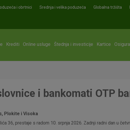
oduzeća i obrtnici
Srednja i velika poduzeća
Globalna tržišta
ge
Krediti
Online usluge
Štednja i investicije
Kartice
Osigura
e
lovnice i bankomati OTP b
 Plokite i Visoka
ća 36, prestaje s radom 10. srpnja 2026. Zadnji radni dan u četvrt