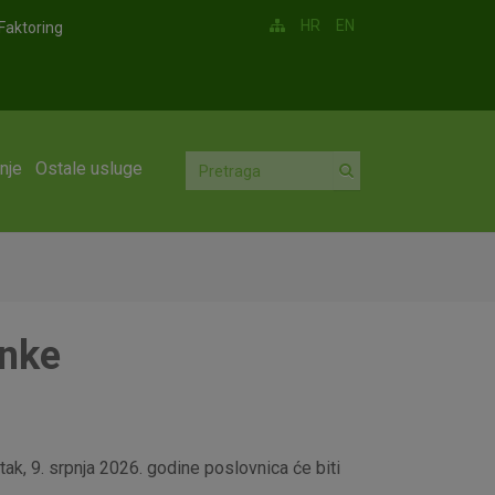
HR
EN
Faktoring
nje
Ostale usluge
anke
ak, 9. srpnja 2026. godine poslovnica će biti