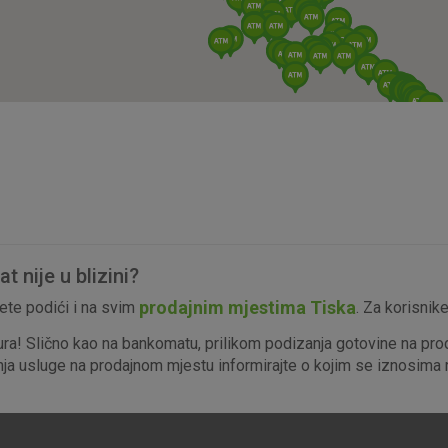
isključiti u našim sustavima. Uobičajeno se pos
radnje koje uključuju zahtjev za uslugama, kao 
preglednik možete postaviti da blokira te kolač
njima, ali u tom slučaju neki dijelovi stranice neće
pohranjuju nikakve informacije koje bi vas mogle
Analitički
Detaljnije informacije o kolačićima
kolačići
 nije u blizini?
Marketinški
prodajnim mjestima Tiska
te podići i na svim
. Za korisnik
kolačići
ura! Slično kao na bankomatu, prilikom podizanja gotovine na pro
enja usluge na prodajnom mjestu informirajte o kojim se iznosima r
denih kolačića