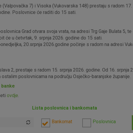
 (Valpovačka 7) i Visoka (Vukovarska 148) prestaju s radom 17. s
odine. Poslovnice će raditi do 15 sati.
lovnica Grad otvara svoja vrata, na adresi Trg Gaje Bulata 5, te ć
it će u četvrtak, 9. srpnja 2026. godine do 15 sati.
edjeljka, 20.srpnja 2026.godine počinje s radom na adresi Vukova
slava 2, prestaje s radom 15. srpnja 2026. godine. Od 16. srpnja
im ostalim poslovnicama na području Osječko-baranjske županije.
P banke
jeti
ovdje
.
Lista poslovnica i bankomata
Bankomat
Poslovnica