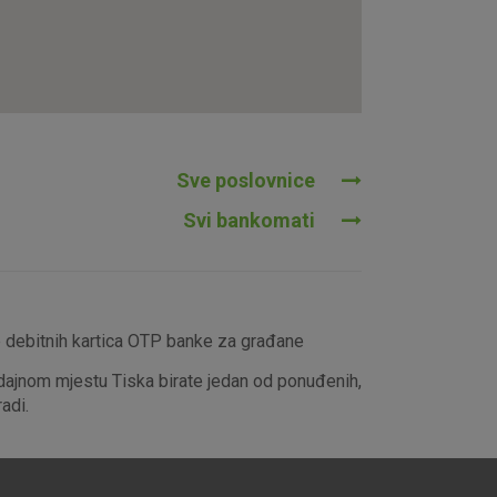
tavljaju kao odgovor na vaše
što su postavke kolačića. Svoj
iće ili pošalje upozorenje o
 raditi. Ti kolačići ne
 identificirati.
Sve poslovnice
Svi bankomati
e debitnih kartica OTP banke za građane
dajnom mjestu Tiska birate jedan od ponuđenih,
adi.