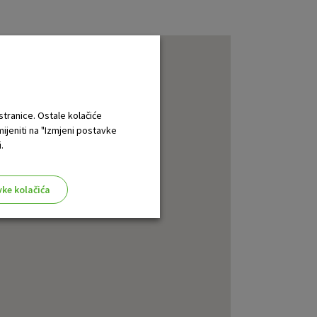
 stranice. Ostale kolačiće
mijeniti na "Izmjeni postavke
.
vke kolačića
aktivni
ske stranice i ne mogu se