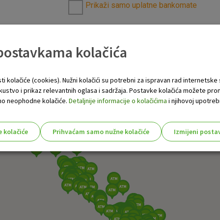
Prikaži samo uplatne bankomate
 postavkama kolačića
ti kolačiće (cookies). Nužni kolačići su potrebni za ispravan rad internetske
skustvo i prikaz relevantnih oglasa i sadržaja. Postavke kolačića možete pro
 samo neophodne kolačiće.
Detaljnije informacije o kolačićima
i njihovoj upotrebi
e kolačiće
Prihvaćam samo nužne kolačiće
Izmijeni posta
s!
Nužni (tehnički) kolačići - uvijek 
Nužni
kolačići
Ovi kolačići nužni su za funkcioniranje internet