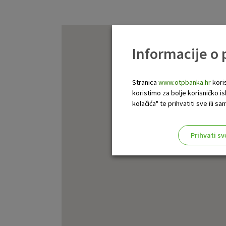
Informacije o
Stranica
www.otpbanka.hr
koris
koristimo za bolje korisničko i
kolačića" te prihvatiti sve ili
Prihvati sv
Odaberite najbolju opciju za va