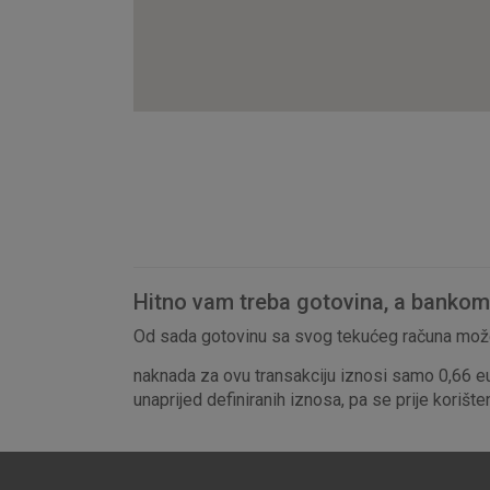
Hitno vam treba gotovina, a bankomat
Od sada gotovinu sa svog tekućeg računa može
naknada za ovu transakciju iznosi samo 0,66 e
unaprijed definiranih iznosa, pa se prije korišt
Prihvaćam upotrebu nave