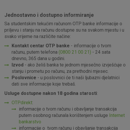
postavljaju kao odgovor na vaše radnje koje uključuju zahtjev
za uslugama, kao što su postavke kolačića. Svoj preglednik
Jednostavno i dostupno informiranje
možete postaviti da blokira te kolačiće ili pošalje upozorenje
Sa studentskim tekućim računom OTP banke informacije o
o njima, ali u tom slučaju neki dijelovi stranice neće raditi. Ti
kolačići ne pohranjuju nikakve informacije koje bi vas mogle
priljevu i stanju na računu dostupne su na svakom mjestu i u
identificirati.
svako vrijeme na različite načine:
Kontakt centar OTP banke
- informacije o tvom
Detaljnije informacije o kolačićima
računu, putem telefona
(0800 21 00 21)
- 24 sata
dnevno, 365 dana u godini.
Izvod
- ako želiš banka te jednom mjesečno izvješćuje o
stanju i prometu po računu, za prethodni mjesec.
Poslovnice
- u poslovnici će ti naši ljubazni djelatnici
dati sve informacije koje trebaš.
Usluge dostupne nakon 18 godina starosti
:
OTPdirekt
:
informacije o tvom računu i obavljanje transakcija
putem osobnog računala korištenjem usluge
Internet
bankarstvo
informacije o tvom računu i obavljanje transakcija