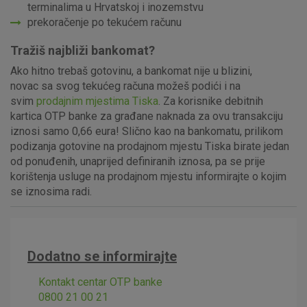
terminalima u Hrvatskoj i inozemstvu
prekoračenje po tekućem računu
Tražiš najbliži bankomat?
Ako hitno trebaš gotovinu, a bankomat nije u blizini,
novac sa svog tekućeg računa možeš podići i na
svim
prodajnim mjestima Tiska
. Za korisnike debitnih
kartica OTP banke za građane naknada za ovu transakciju
iznosi samo 0,66 eura! Slično kao na bankomatu, prilikom
podizanja gotovine na prodajnom mjestu Tiska birate jedan
od ponuđenih, unaprijed definiranih iznosa, pa se prije
korištenja usluge na prodajnom mjestu informirajte o kojim
se iznosima radi.
Dodatno se informirajte
Kontakt centar OTP banke
0800 21 00 21