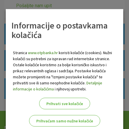
Pošaljite nam upit
Informacije o postavkama
kolačića
Dokumenti za ugovaranje
Stranica
www.otpbanka.hr
koristi kolačiće (cookies). Nužni
kolačići su potrebni za ispravan rad internetske stranice.
Korisne informacije
Ostale kolačiće koristimo za bolje korisničko iskustvo i
prikaz relevantnih oglasa i sadržaja. Postavke kolačića
možete promijeniti na "Izmjeni postavke kolačića" te
prihvatiti sve ili samo neophodne kolačiće.
Detaljnije
Posjetite najbližu poslovnicu
informacije o kolačićima
i njihovoj upotrebi.
Prihvati sve kolačiće
Prihvaćam samo nužne kolačiće
Dostava izvoda na e-mail adresu