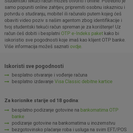
Studentski tekući račun možeš otvoriti i online. Potrebno je
samo popuniti online zahtjev, pripremiti osobnu iskaznicu i
potvrdu o studiranju, mobitel ili računalo putem kojeg ćeš
obaviti video poziv s našim agentom zbog identifikacije i
tvoj studentski tekući račun spreman je za korištenje! Uz
račun ćeš dobiti i besplatni
OTP e-Indeks paket
kako bi
iskoristio sve pogodnosti koje imaš kao klijent OTP banke.
Više informacija možeš saznati
ovdje
.
Iskoristi sve pogodnosti
besplatno otvaranje i vođenje računa
besplatno izdavanje
Visa Classic debitne kartice
Za korisnike starije od 18 godina
:
besplatno podizanje gotovine na
bankomatima OTP
banke
podizanje gotovine na bankomatima u inozemstvu
bezgotovinsko plaćanje roba i usluga na svim EFT/POS