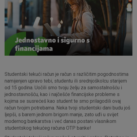
Studentski tekući račun je račun s različitim pogodnostima
namijenjen upravo tebi, studentu ili srednjoškolcu starijem
od 15 godina. U
očili smo tvoju želju za samostalnošću i
jednostavnošću, kao i najčešće financijske probleme s
kojima se susrećeš kao student te smo prilagodili ovaj
račun tvojim potrebama. Neka tvoji studentski dani budu još
ljepši, s barem jednom brigom manje, zato u
đi u svijet
modernog bankarstva i već danas postani vlasnikom
studentskog tekućeg računa OTP banke!