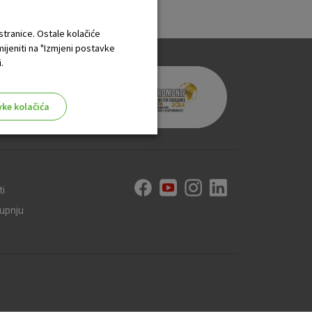
 stranice. Ostale kolačiće
mijeniti na "Izmjeni postavke
.
vke kolačića
ti
aktivni
kupnju
ske stranice i ne mogu se
tavljaju kao odgovor na vaše
što su postavke kolačića. Svoj
iće ili pošalje upozorenje o
 raditi. Ti kolačići ne
 identificirati.