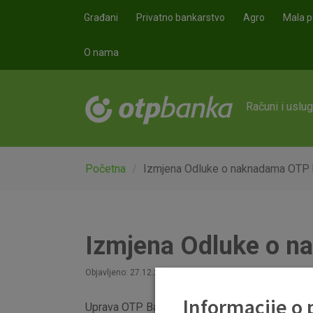
Skoči na glavni sadržaj
Građani
Privatno bankarstvo
Agro
Mala p
O nama
Računi i uslu
Početna
Izmjena Odluke o naknadama OTP 
Izmjena Odluke o n
Objavljeno: 27.12.2024
Informacije o
Uprava OTP Banke usvojila je izmjene i dopun