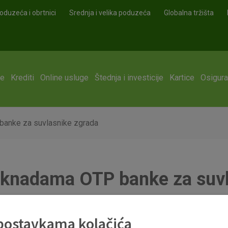
oduzeća i obrtnici
Srednja i velika poduzeća
Globalna tržišta
ge
Krediti
Online usluge
Štednja i investicije
Kartice
Osigura
banke za suvlasnike zgrada
aknadama OTP banke za suvl
 postavkama kolačića
e
Odluke o naknadama u dijelu koji se odnosi na naknade za suvl