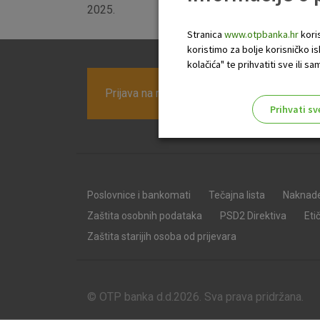
2025.
Stranica
www.otpbanka.hr
koris
koristimo za bolje korisničko i
kolačića" te prihvatiti sve ili
Prijava na newsletter OTP banke
Prihvati sv
Odaberite najbolju opciju za va
Poslovnice i bankomati
Tečajna lista
Naknad
Zaštita osobnih podataka
PSD2 Direktiva
Eti
Zaštita starijih osoba od prijevara
© OTP banka d.d.2026. Sva prava pridržana.