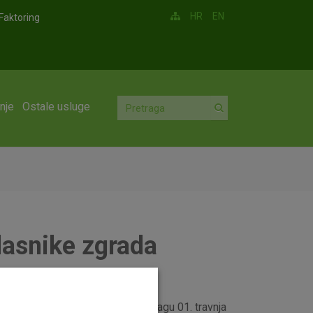
HR
EN
Faktoring
nje
Ostale usluge
asnike zgrada
asnike zgrada
i koje stupaju na snagu 01. travnja