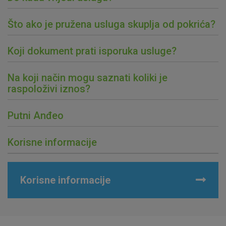
Što ako je pružena usluga skuplja od pokrića?
Prihvaćam upotrebu navedenih kolačića
Koji dokument prati isporuka usluge?
Nužni (tehnički) kolačići - uvijek aktivni
Na koji način mogu saznati koliki je
raspoloživi iznos?
Ovi kolačići nužni su za funkcioniranje internetske stranice i
ne mogu se isključiti u našim sustavima. Uobičajeno se
postavljaju kao odgovor na vaše radnje koje uključuju zahtjev
Putni Anđeo
za uslugama, kao što su postavke kolačića. Svoj preglednik
možete postaviti da blokira te kolačiće ili pošalje upozorenje
Korisne informacije
o njima, ali u tom slučaju neki dijelovi stranice neće raditi. Ti
kolačići ne pohranjuju nikakve informacije koje bi vas mogle
identificirati.
Korisne informacije
Detaljnije informacije o kolačićima