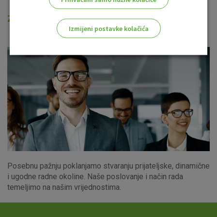
Zanima Vas rad u OTP banci?
Izmijeni postavke kolačića
Odaberite najbolju opciju za vas!
Marketinški kolačići
Analitički kolačići
Nužni kolačići
Posebnu pažnju poklanjamo stvaranju prijateljske, dinamične
Prihvaćam upotrebu navedenih kolačića
i ugodne radne okoline. Naše poslovanje i način rada
temeljimo na našim vrijednostima.
Nužni (tehnički) kolačići - uvijek aktivni