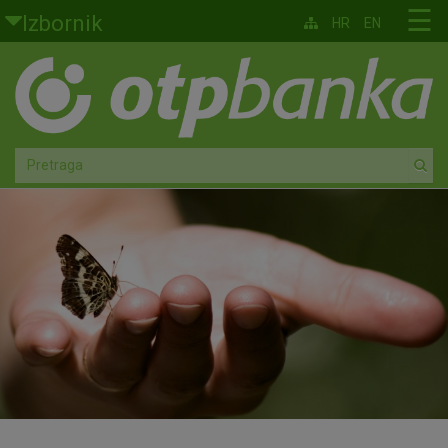
Skoči na glavni sadržaj
☰
Izbornik
HR
EN
Građani
Privatno bankarstvo
Agro
Mala poduzeća i obrtnici
Srednja i velika poduzeća
Globalna tržišta
Faktoring
O nama