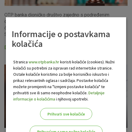
OTP banka dioničko društvo zajedno s podređenim
društvima koja čine OTP banka grupu, postala je značajan
čimbenik na bankarskom tržištu i tržištu kapitala Hrvatske.
Informacije o postavkama
Spomenuto postignuće je ostvareno...
kolačića
Due diligence
Stranica
www.otpbanka.hr
koristi kolačiće (cookies). Nužni
kolačići su potrebni za ispravan rad internetske stranice.
Ostale kolačiće koristimo za bolje korisničko iskustvo i
prikaz relevantnih oglasa i sadržaja. Postavke kolačića
možete promijeniti na "Izmjeni postavke kolačića" te
prihvatiti sve ili samo neophodne kolačiće.
Detaljnije
informacije o kolačićima
i njihovoj upotrebi.
Prihvati sve kolačiće
Prihvaćam samo nužne kolačiće