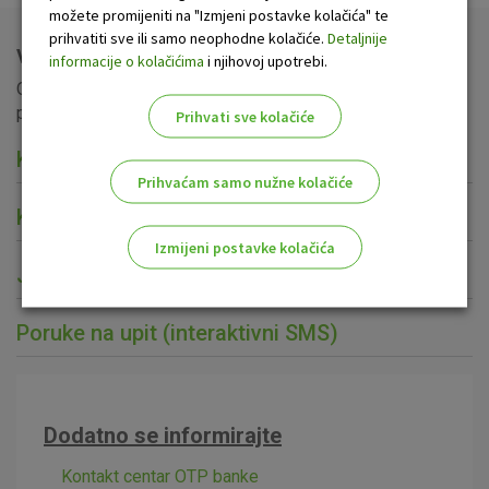
možete promijeniti na "Izmjeni postavke kolačića" te
prihvatiti sve ili samo neophodne kolačiće.
Detaljnije
Više o usluzi SMS info
informacije o kolačićima
i njihovoj upotrebi.
Ovisno o informacijama koje su vam potrebne zajedno ili
pojedinačno možete ugovoriti sljedeće usluge:
Prihvati sve kolačiće
Kontrola računa
Prihvaćam samo nužne kolačiće
Kontrola korištenja bankovnih kartica
Izmijeni postavke kolačića
Jutarnje stanje
Odaberite najbolju opciju za vas!
Poruke na upit (interaktivni SMS)
Dodatno se informirajte
Marketinški kolačići
Analitički kolačići
Nužni kolačići
Kontakt centar OTP banke