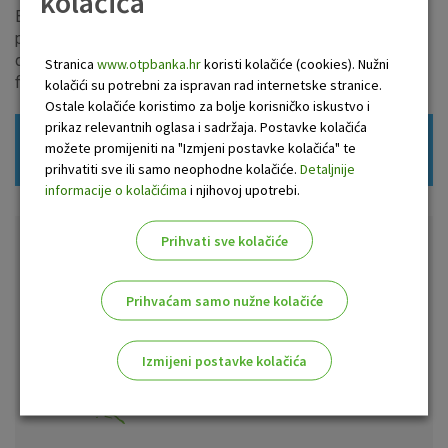
kolačića
Brokeri OTP banke svojim klijentima kvalitetnom i
profesionalnom uslugom omogućuju trgovanje dionicama i
drugim financijskim instrumentima na gotovo svim važnim
Stranica
www.otpbanka.hr
koristi kolačiće (cookies). Nužni
financijskim tržištima.
kolačići su potrebni za ispravan rad internetske stranice.
Ostale kolačiće koristimo za bolje korisničko iskustvo i
prikaz relevantnih oglasa i sadržaja. Postavke kolačića
možete promijeniti na "Izmjeni postavke kolačića" te
Zatražite poziv
prihvatiti sve ili samo neophodne kolačiće.
Detaljnije
informacije o kolačićima
i njihovoj upotrebi.
Prihvati sve kolačiće
Poslovnice i bankomati
Prihvaćam samo nužne kolačiće
Pronađi najbližu lokaciju
poslovnice ili bankomata OTP
Izmijeni postavke kolačića
banke.
Odaberite najbolju opciju za vas!