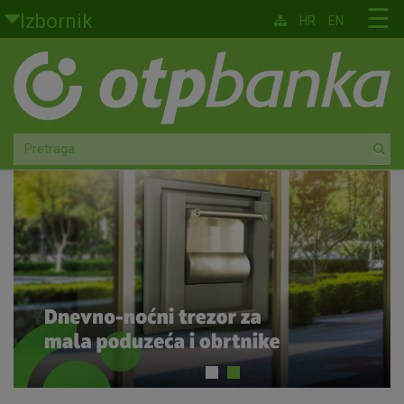
Skoči na glavni sadržaj
☰
Izbornik
HR
EN
Građani
Privatno bankarstvo
Agro
Mala poduzeća i obrtnici
Srednja i velika poduzeća
Globalna tržišta
Faktoring
O nama