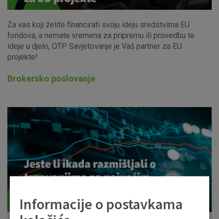
Za vas koji želite financirati svoju ideju sredstvima EU
fondova, a nemate vremena za pripremu ili provedbu te
ideje u djelo, OTP Savjetovanje je Vaš partner za EU
projekte!
Brokersko poslovanje
Informacije o postavkama