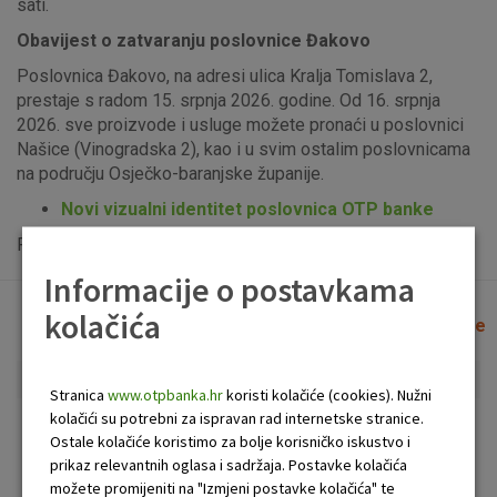
sati.
Obavijest o zatvaranju poslovnice Đakovo
Poslovnica Đakovo, na adresi ulica Kralja Tomislava 2,
prestaje s radom 15. srpnja 2026. godine. Od 16. srpnja
2026. sve proizvode i usluge možete pronaći u poslovnici
Našice (Vinogradska 2), kao i u svim ostalim poslovnicama
na području Osječko-baranjske županije.
Novi vizualni identitet poslovnica OTP banke
Popis uplatno-isplatnih bankomata možete vidjeti
ovdje
.
Informacije o postavkama
kolačića
Lista poslovnica i bankomata
Očisti filtere
Stranica
www.otpbanka.hr
koristi kolačiće (cookies). Nužni
kolačići su potrebni za ispravan rad internetske stranice.
Bankomat
Poslovnica
Ostale kolačiće koristimo za bolje korisničko iskustvo i
prikaz relevantnih oglasa i sadržaja. Postavke kolačića
možete promijeniti na "Izmjeni postavke kolačića" te