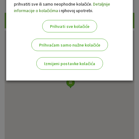
prihvatiti sve ili samo neophodne kolačiće.
Detaljnije
informacije o kolačićima
i njihovoj upotrebi.
Traži
Prihvati sve kolačiće
Prihvaćam samo nužne kolačiće
Izmijeni postavke kolačića
Odaberite najbolju opciju za vas!
Marketinški kolačići
Analitički kolačići
Nužni kolačići