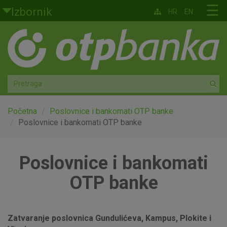
Skoči na glavni sadržaj
☰
Izbornik
HR
EN
Građani
Privatno bankarstvo
Agro
Mala poduzeća i obrtnici
Početna
Poslovnice i bankomati OTP banke
Poslovnice i bankomati OTP banke
Srednja i velika poduzeća
Poslovnice i bankomati
Globalna tržišta
OTP banke
Faktoring
O nama
Zatvaranje poslovnica Gundulićeva, Kampus, Plokite i