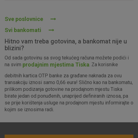
Prihvaćam upotrebu navedenih kolačića
Sve poslovnice
Svi bankomati
Nužni (tehnički) kolačići - uvijek aktivni
Hitno vam treba gotovina, a bankomat nije u
Ovi kolačići nužni su za funkcioniranje internetske stranice i
blizini?
ne mogu se isključiti u našim sustavima. Uobičajeno se
Od sada gotovinu sa svog tekućeg računa možete podići i
postavljaju kao odgovor na vaše radnje koje uključuju zahtjev
prodajnim mjestima Tiska
na svim
. Za korisnike
za uslugama, kao što su postavke kolačića. Svoj preglednik
možete postaviti da blokira te kolačiće ili pošalje upozorenje
debitnih kartica OTP banke za građane naknada za ovu
o njima, ali u tom slučaju neki dijelovi stranice neće raditi. Ti
transakciju iznosi samo 0,66 eura! Slično kao na bankomatu,
kolačići ne pohranjuju nikakve informacije koje bi vas mogle
prilikom podizanja gotovine na prodajnom mjestu Tiska
identificirati.
birate jedan od ponuđenih, unaprijed definiranih iznosa, pa
se prije korištenja usluge na prodajnom mjestu informirajte o
Detaljnije informacije o kolačićima
kojim se iznosima radi.