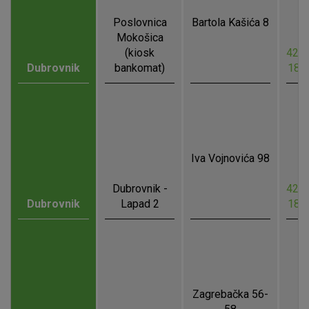
Poslovnica
Bartola Kašića 8
Mokošica
(kiosk
42.6
Dubrovnik
bankomat)
18.
Iva Vojnovića 98
Dubrovnik -
42.6
Dubrovnik
Lapad 2
18.
Zagrebačka 56-