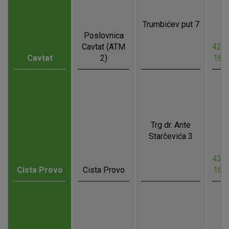
Trumbićev put 7
Poslovnica
Cavtat (ATM
42.5
Cavtat
2)
18.
Trg dr. Ante
Starčevića 3
43.5
Cista Provo
Cista Provo
16.