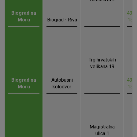
Biograd na
43.9
Moru
Biograd - Riva
15.
Trg hrvatskih
velikana 19
Biograd na
Autobusni
43.9
Moru
kolodvor
15.
Magistralna
ulica 1