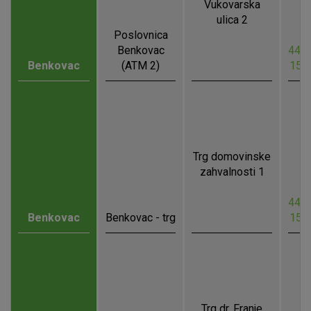
Vukovarska
ulica 2
Poslovnica
Benkovac
44.0
Benkovac
(ATM 2)
15.
Trg domovinske
zahvalnosti 1
44.0
Benkovac
Benkovac - trg
15.
Trg dr. Franje