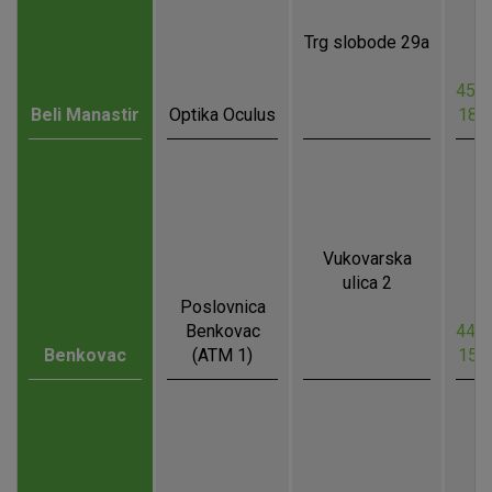
Trg slobode 29a
45.7
Beli Manastir
Optika Oculus
18.
Vukovarska
ulica 2
Poslovnica
Benkovac
44.0
Benkovac
(ATM 1)
15.