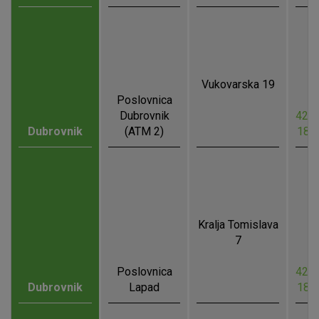
Vukovarska 19
Poslovnica
Dubrovnik
42.6
Dubrovnik
(ATM 2)
18.
Kralja Tomislava
7
Poslovnica
42.6
Dubrovnik
Lapad
18.