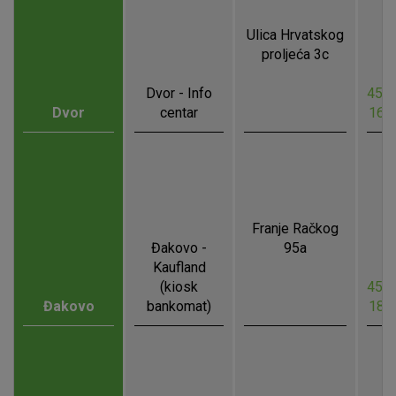
Ulica Hrvatskog
proljeća 3c
Dvor - Info
45.0
Dvor
centar
16.
Franje Račkog
Đakovo -
95a
Kaufland
(kiosk
45.3
Đakovo
bankomat)
18.