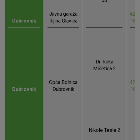
58
Javna garaža
42.6
Dubrovnik
Ilijina Glavica
18.
Dr. Roka
Mišetića 2
Opća Bolnica
42.6
Dubrovnik
Dubrovnik
18.
Nikole Tesle 2