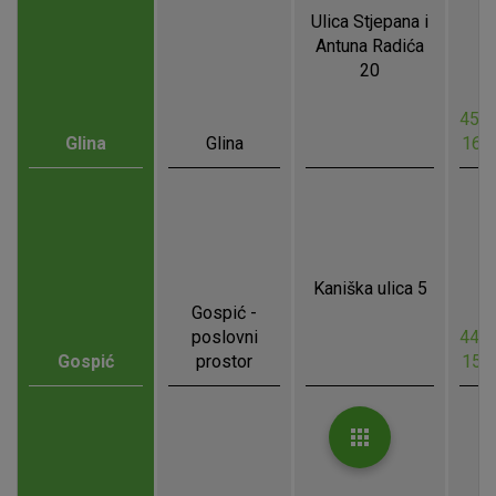
Ulica Stjepana i
Antuna Radića
20
45.3
Glina
Glina
16.
Kaniška ulica 5
Gospić -
poslovni
44.5
Gospić
prostor
15.