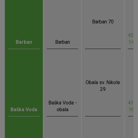
Barban 70
45.0
Barban
Barban
14.
Obala sv. Nikole
29
Baška Voda -
43.3
Baška Voda
obala
16.