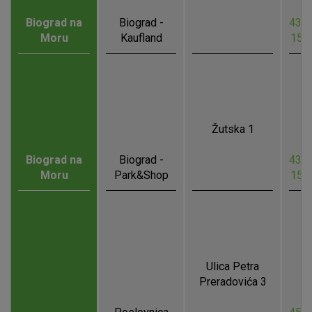
Biograd na
Biograd -
43.9
Moru
Kaufland
15.
Žutska 1
Biograd na
Biograd -
43.9
Moru
Park&Shop
15.
Ulica Petra
Preradovića 3