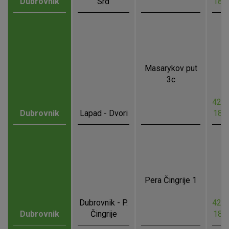
Dubrovnik
Srđ
18.
Masarykov put
3c
42.6
Dubrovnik
Lapad - Dvori
18.
Pera Čingrije 1
Dubrovnik - P.
42.6
Dubrovnik
Čingrije
18.