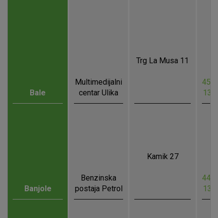
Trg La Musa 11
Multimedijalni
45.0
Bale
centar Ulika
13.
Kamik 27
Benzinska
44.8
Banjole
postaja Petrol
13.