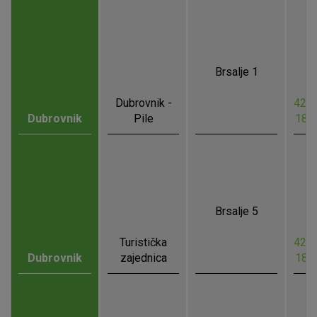
Brsalje 1
Dubrovnik -
42.6
Dubrovnik
Pile
18.
Brsalje 5
Turistička
42.6
Dubrovnik
zajednica
18.