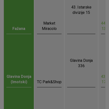
43. Istarske
divizije 15
Market
44.9
Fažana
Miracolo
13.
Glavina Donja
336
Glavina Donja
43.4
(Imotski)
TC Park&Shop
17.