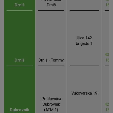
Drniš
Drniš
16.
Ulica 142.
brigade 1
43.8
Drniš
Drniš - Tommy
16.
Vukovarska 19
Poslovnica
Dubrovnik
42.6
Dubrovnik
(ATM 1)
18.