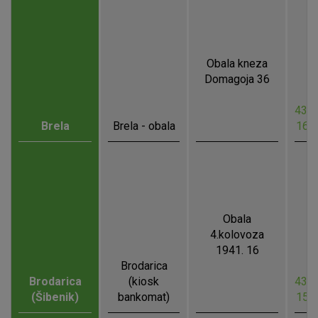
Obala kneza
Domagoja 36
43.3
Brela
Brela - obala
16.
Obala
4.kolovoza
1941. 16
Brodarica
Brodarica
(kiosk
43.6
(Šibenik)
bankomat)
15.