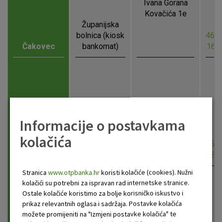
Ivana Gorana
Kovačića 1e
Županijska
bolnica (kiosk
46.3
Čakovec
bankomat)
16.
Kralja Zvonimira
Informacije o postavkama
6
Čepin -
kolačića
Plodine (kiosk
45.5
Čepin
bankomat)
18.
Stranica
www.otpbanka.hr
koristi kolačiće (cookies). Nužni
kolačići su potrebni za ispravan rad internetske stranice.
Ostale kolačiće koristimo za bolje korisničko iskustvo i
prikaz relevantnih oglasa i sadržaja. Postavke kolačića
možete promijeniti na "Izmjeni postavke kolačića" te
Sima Savinovića