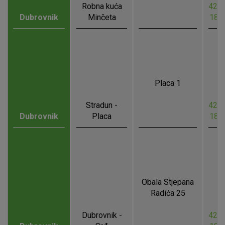
Robna kuća
42.6
Dubrovnik
Minčeta
18.
Placa 1
Stradun -
42.6
Dubrovnik
Placa
18.
Obala Stjepana
Radića 25
Dubrovnik -
42.6