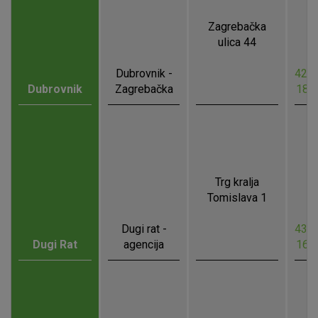
Zagrebačka
ulica 44
Dubrovnik -
42.6
Dubrovnik
Zagrebačka
18.
Trg kralja
Tomislava 1
Dugi rat -
43.4
Dugi Rat
agencija
16.