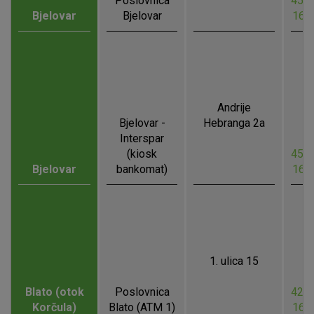
Poslovnica
45.8
Bjelovar
Bjelovar
16.
Andrije
Bjelovar -
Hebranga 2a
Interspar
(kiosk
45.9
Bjelovar
bankomat)
16.
1. ulica 15
Blato (otok
Poslovnica
42.9
Korčula)
Blato (ATM 1)
16.