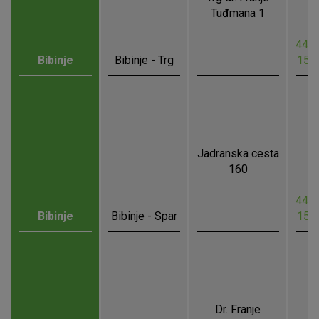
Tuđmana 1
44.0
Bibinje
Bibinje - Trg
15.
Jadranska cesta
160
44.0
Bibinje
Bibinje - Spar
15.
Dr. Franje