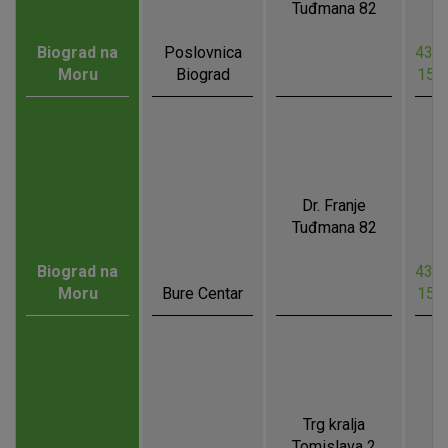
Tuđmana 82
Biograd na
Poslovnica
43.9
Moru
Biograd
15.
Dr. Franje
Tuđmana 82
Biograd na
43.9
Moru
Bure Centar
15.
Trg kralja
Tomislava 2