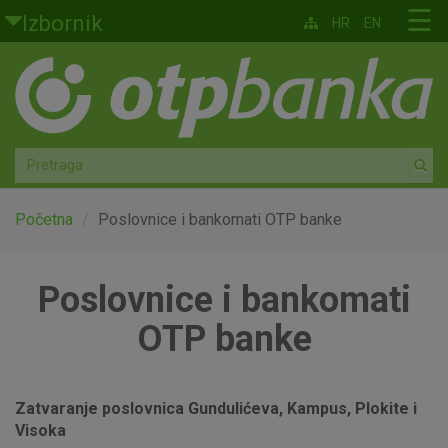
Skoči na glavni sadržaj
☰
Izbornik
HR
EN
Građani
Privatno bankarstvo
Agro
Mala poduzeća i obrtnici
Početna
Poslovnice i bankomati OTP banke
Srednja i velika poduzeća
Poslovnice i bankomati
Globalna tržišta
OTP banke
Faktoring
Zatvaranje poslovnica Gundulićeva, Kampus, Plokite i
O nama
Visoka