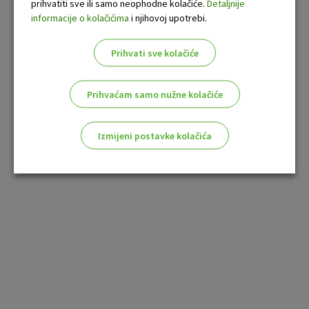
prihvatiti sve ili samo neophodne kolačiće.
Detaljnije
informacije o kolačićima
i njihovoj upotrebi.
Prihvati sve kolačiće
Prihvaćam samo nužne kolačiće
Izmijeni postavke kolačića
Odaberite najbolju opciju za vas!
Marketinški kolačići
Analitički kolačići
Nužni kolačići