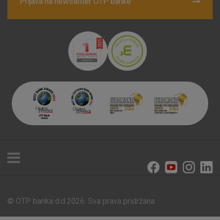
Prijava na newsletter OTP banke
© OTP banka d.d.2026. Sva prava pridržana.
Poslovnice i bankomati
Tečajna lista