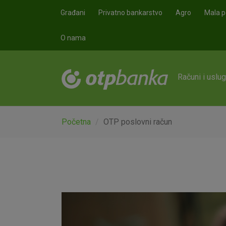
Skoči na glavni sadržaj
Građani
Privatno bankarstvo
Agro
Mala p
O nama
Računi i uslu
Početna
OTP poslovni račun