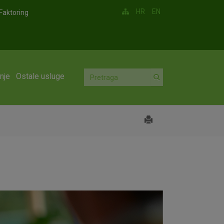
HR
EN
Faktoring
nje
Ostale usluge