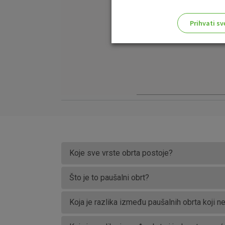
Prihvati sv
Odaberite najbolju opciju za va
Koje sve vrste obrta postoje?
Što je to paušalni obrt?
Koja je razlika između paušalnih obrta koji 