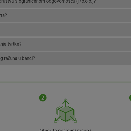
društva s ograničenom odgovornošću (j./d.o.o.)?
rta?
Marketinški
kolačići
nje tvrtke?
denih kolačića
og računa u banci?