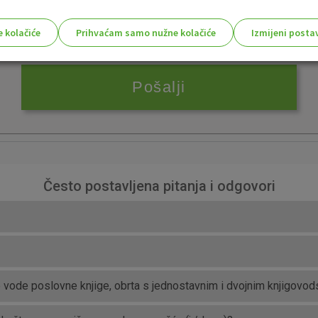
e kolačiće
Prihvaćam samo nužne kolačiće
Izmijeni posta
s!
Nužni (tehnički) kolačići - uvijek 
Nužni
kolačići
Ovi kolačići nužni su za funkcioniranje internet
isključiti u našim sustavima. Uobičajeno se pos
radnje koje uključuju zahtjev za uslugama, kao 
Često postavljena pitanja i odgovori
preglednik možete postaviti da blokira te kolač
njima, ali u tom slučaju neki dijelovi stranice neće
pohranjuju nikakve informacije koje bi vas mogle
Analitički
Detaljnije informacije o kolačićima
kolačići
ne vode poslovne knjige, obrta s jednostavnim i dvojnim knjigovo