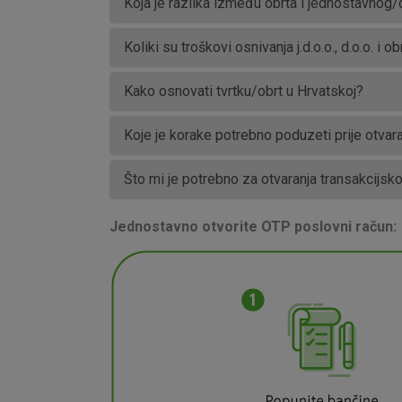
Koja je razlika između obrta i jednostavnog/
Koliki su troškovi osnivanja j.d.o.o., d.o.o. i ob
Kako osnovati tvrtku/obrt u Hrvatskoj?
Koje je korake potrebno poduzeti prije otvara
Prihvaćam upotrebu nave
Što mi je potrebno za otvaranja transakcijsk
Jednostavno otvorite OTP poslovni račun: