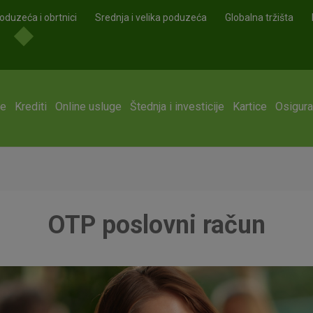
oduzeća i obrtnici
Srednja i velika poduzeća
Globalna tržišta
ge
Krediti
Online usluge
Štednja i investicije
Kartice
Osigura
OTP poslovni račun