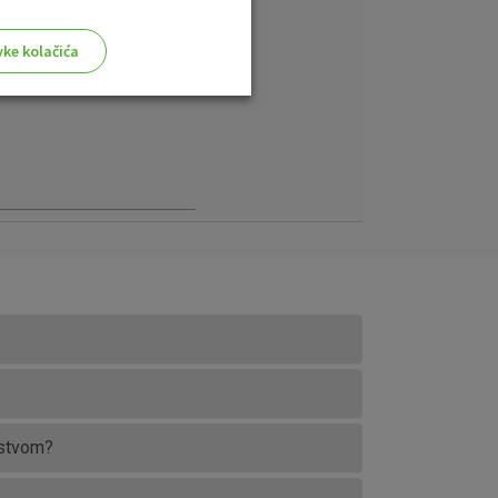
vke kolačića
aktivni
ske stranice i ne mogu se
tavljaju kao odgovor na vaše
što su postavke kolačića. Svoj
iće ili pošalje upozorenje o
 raditi. Ti kolačići ne
 identificirati.
dstvom?