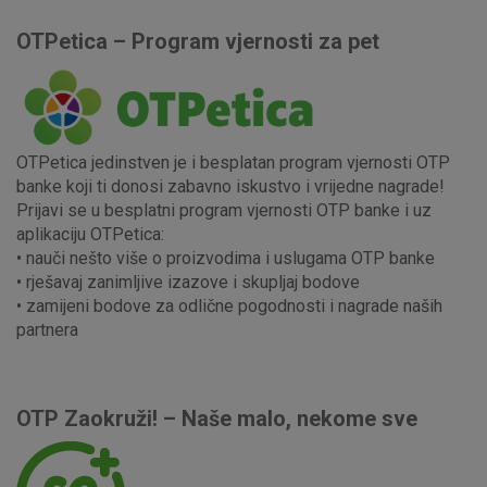
OTPetica – Program vjernosti za pet
Nužni (tehnički) kolačići - uvijek aktivni
Ovi kolačići nužni su za funkcioniranje internetske stranice i
ne mogu se isključiti u našim sustavima. Uobičajeno se
postavljaju kao odgovor na vaše radnje koje uključuju zahtjev
za uslugama, kao što su postavke kolačića. Svoj preglednik
OTPetica jedinstven je i besplatan program vjernosti OTP
možete postaviti da blokira te kolačiće ili pošalje upozorenje
banke koji ti donosi zabavno iskustvo i vrijedne nagrade!
o njima, ali u tom slučaju neki dijelovi stranice neće raditi. Ti
Prijavi se u besplatni program vjernosti OTP banke i uz
kolačići ne pohranjuju nikakve informacije koje bi vas mogle
aplikaciju OTPetica:
identificirati.
• nauči nešto više o proizvodima i uslugama OTP banke
• rješavaj zanimljive izazove i skupljaj bodove
Detaljnije informacije o kolačićima
• zamijeni bodove za odlične pogodnosti i nagrade naših
partnera
OTP Zaokruži! – Naše malo, nekome sve