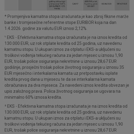
* Promjenjiva kamatna stopa izračunata je kao zbroj fiksne marže
banke i tromjesečne referentne stope EURIBOR koja na dan
1.4.2026. godine za valutu EUR iznosi 2,12%.
¹ EKS - Efektivna kamatna stopa izračunata je na iznos kredita od
130.000 EUR, uz rok otplate kredita od 25 godina, uz navedenu
kamatnu stopu. U ukupan iznos za otplatu i EKS-a uključeni su
troškovi vođenja tekućeg računa za jedan mjesec u iznosu 1,90
EUR, trošak police osiguranja nekretnine u iznosu 28,67 EUR
godišnje, prosječni trošak police životnog osiguranja u iznosu 35
EUR mjesečno i interkalarna kamata uz pretpostavku isplate
kredita prvog dana u mjesecu te da se interkalarna kamata
obračunava za dva mjeseca. Za navedeni iznos kredita obvezan je
upis založnog prava. Polica životnog osiguranja se ugovara na
minimalno 60% iznosa kredita.
² EKS - Efektivna kamatna stopa izračunata je na iznos kredita od
130.000 EUR, uz rok otplate kredita od 25 godina, uz navedenu
kamatnu stopu. U ukupan iznos za otplatu i EKS-a uključeni su
troškovi vođenja tekućeg računa za jedan mjesec u iznosu 1,90
EUR, trošak police osiguranja nekretnine u iznosu 28,67 EUR