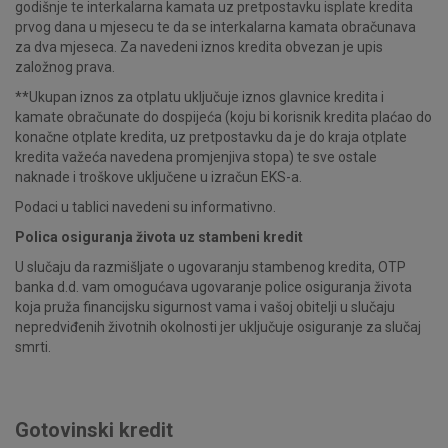
godišnje te interkalarna kamata uz pretpostavku isplate kredita
prvog dana u mjesecu te da se interkalarna kamata obračunava
za dva mjeseca. Za navedeni iznos kredita obvezan je upis
založnog prava.
**Ukupan iznos za otplatu uključuje iznos glavnice kredita i
kamate obračunate do dospijeća (koju bi korisnik kredita plaćao do
konačne otplate kredita, uz pretpostavku da je do kraja otplate
kredita važeća navedena promjenjiva stopa) te sve ostale
naknade i troškove uključene u izračun EKS-a.
Podaci u tablici navedeni su informativno.
Polica osiguranja života uz stambeni kredit
U slučaju da razmišljate o ugovaranju stambenog kredita, OTP
banka d.d. vam omogućava ugovaranje police osiguranja života
koja pruža financijsku sigurnost vama i vašoj obitelji u slučaju
nepredviđenih životnih okolnosti jer uključuje osiguranje za slučaj
smrti.
Gotovinski kredit