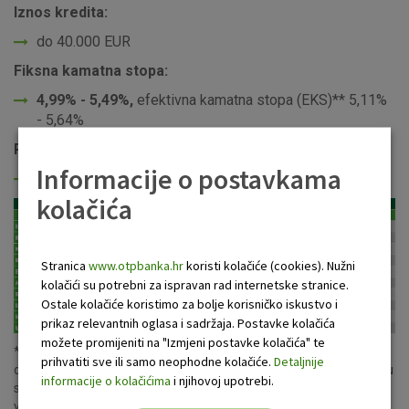
Iznos kredita:
do 40.000 EUR
Fiksna kamatna stopa:
4,99% -
5,49%,
efektivna kamatna stopa (EKS)** 5,11%
- 5,64%
Rok otplate
Informacije o postavkama
do 10 godina
kolačića
Stranica
www.otpbanka.hr
koristi kolačiće (cookies). Nužni
kolačići su potrebni za ispravan rad internetske stranice.
Ostale kolačiće koristimo za bolje korisničko iskustvo i
prikaz relevantnih oglasa i sadržaja. Postavke kolačića
možete promijeniti na "Izmjeni postavke kolačića" te
** Efektivna kamatna stopa (EKS) izračunata je na iznos kredita
prihvatiti sve ili samo neophodne kolačiće.
Detaljnije
od 15.000 EUR, uz rok otplate od 7 godina uz pripadajuću kamatnu
informacije o kolačićima
i njihovoj upotrebi.
stopu. U ukupan iznos za plaćanje i EKS uključeni su troškovi
vođenja tekućeg računa za jedan mjesec u iznosu 1,90 EUR, te