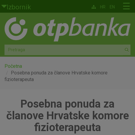
Skoči na glavni sadržaj
☰
Izbornik
HR
EN
Građani
Privatno bankarstvo
Agro
Mala poduzeća i obrtnici
Početna
Posebna ponuda za članove Hrvatske komore
fizioterapeuta
Srednja i velika poduzeća
Globalna tržišta
Posebna ponuda za
Faktoring
članove Hrvatske komore
fizioterapeuta
O nama