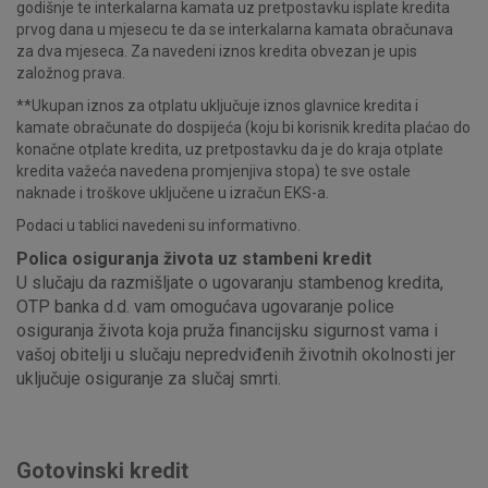
godišnje te interkalarna kamata uz pretpostavku isplate kredita
prvog dana u mjesecu te da se interkalarna kamata obračunava
za dva mjeseca. Za navedeni iznos kredita obvezan je upis
založnog prava.
**Ukupan iznos za otplatu uključuje iznos glavnice kredita i
kamate obračunate do dospijeća (koju bi korisnik kredita plaćao do
konačne otplate kredita, uz pretpostavku da je do kraja otplate
kredita važeća navedena promjenjiva stopa) te sve ostale
naknade i troškove uključene u izračun EKS-a.
Podaci u tablici navedeni su informativno.
Polica osiguranja života uz stambeni kredit
U slučaju da razmišljate o ugovaranju stambenog kredita,
OTP banka d.d. vam omogućava ugovaranje police
osiguranja života koja pruža financijsku sigurnost vama i
vašoj obitelji u slučaju nepredviđenih životnih okolnosti jer
uključuje osiguranje za slučaj smrti.
Gotovinski kredit