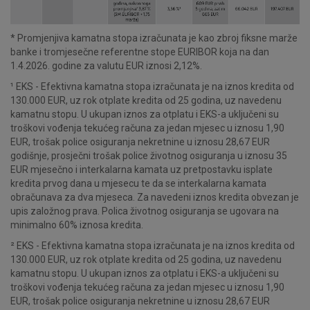
* Promjenjiva kamatna stopa izračunata je kao zbroj fiksne marže
banke i tromjesečne referentne stope EURIBOR koja na dan
1.4.2026. godine za valutu EUR iznosi 2,12%.
¹ EKS - Efektivna kamatna stopa izračunata je na iznos kredita od
130.000 EUR, uz rok otplate kredita od 25 godina, uz navedenu
kamatnu stopu. U ukupan iznos za otplatu i EKS-a uključeni su
troškovi vođenja tekućeg računa za jedan mjesec u iznosu 1,90
EUR, trošak police osiguranja nekretnine u iznosu 28,67 EUR
godišnje, prosječni trošak police životnog osiguranja u iznosu 35
EUR mjesečno i interkalarna kamata uz pretpostavku isplate
kredita prvog dana u mjesecu te da se interkalarna kamata
obračunava za dva mjeseca. Za navedeni iznos kredita obvezan je
upis založnog prava. Polica životnog osiguranja se ugovara na
minimalno 60% iznosa kredita.
² EKS - Efektivna kamatna stopa izračunata je na iznos kredita od
130.000 EUR, uz rok otplate kredita od 25 godina, uz navedenu
kamatnu stopu. U ukupan iznos za otplatu i EKS-a uključeni su
troškovi vođenja tekućeg računa za jedan mjesec u iznosu 1,90
EUR, trošak police osiguranja nekretnine u iznosu 28,67 EUR