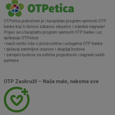
Nužni (tehnički) kolačići - uvijek aktivni
OTPetica jedinstven je i besplatan program vjernosti OTP
Ovi kolačići nužni su za funkcioniranje internetske stranice i
banke koji ti donosi zabavno iskustvo i vrijedne nagrade!
ne mogu se isključiti u našim sustavima. Uobičajeno se
Prijavi se u besplatni program vjernosti OTP banke i uz
postavljaju kao odgovor na vaše radnje koje uključuju zahtjev
aplikaciju OTPetica:
za uslugama, kao što su postavke kolačića. Svoj preglednik
• nauči nešto više o proizvodima i uslugama OTP banke
možete postaviti da blokira te kolačiće ili pošalje upozorenje
• rješavaj zanimljive izazove i skupljaj bodove
o njima, ali u tom slučaju neki dijelovi stranice neće raditi. Ti
• zamijeni bodove za odlične pogodnosti i nagrade naših
kolačići ne pohranjuju nikakve informacije koje bi vas mogle
partnera
identificirati.
Detaljnije informacije o kolačićima
OTP Zaokruži! – Naše malo, nekome sve