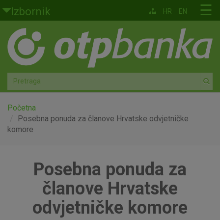
Skoči na glavni sadržaj
☰
Izbornik
HR
EN
Građani
Privatno bankarstvo
Agro
Mala poduzeća i obrtnici
Početna
Posebna ponuda za članove Hrvatske odvjetničke
komore
Srednja i velika poduzeća
Globalna tržišta
Posebna ponuda za
Faktoring
članove Hrvatske
odvjetničke komore
O nama