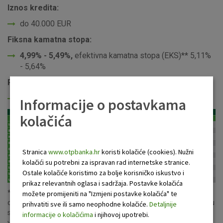
Iznos kredita:
do 40.000 EUR
Fiksna kamatna stopa:
4,99% - 5,49%,
efektivna kamatna stopa
(EKS)** 5,11%
- 5,64%
Rok otplate
do 10 godina
Informacije o postavkama
kolačića
Stranica
www.otpbanka.hr
koristi kolačiće (cookies). Nužni
kolačići su potrebni za ispravan rad internetske stranice.
Ostale kolačiće koristimo za bolje korisničko iskustvo i
prikaz relevantnih oglasa i sadržaja. Postavke kolačića
** Efektivna kamatna stopa (EKS) izračunata je na iznos kredita
možete promijeniti na "Izmjeni postavke kolačića" te
od 15.000 EUR, uz rok otplate od 7 godina uz pripadajuću kamatnu
prihvatiti sve ili samo neophodne kolačiće.
Detaljnije
stopu. U ukupan iznos za plaćanje i EKS uključeni su troškovi
informacije o kolačićima
i njihovoj upotrebi.
vođenja tekućeg računa za jedan mjesec u iznosu 1,90 EUR, te