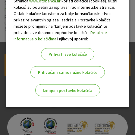
Stranica
www.otpbanka.hr
koristi kolačiće (cookies). Nužni
Od 01. siječnja 2014. godine primjenjuju se
nove tarife
kolačići su potrebni za ispravan rad internetske stranice.
naknada
OTP banke za paket OTP Indeks. Korisnicima
Ostale kolačiće koristimo za bolje korisničko iskustvo i
paketa OTP Indeks neće se naplaćivati naknada za
prikaz relevantnih oglasa i sadržaja. Postavke kolačića
ugovaranje usluge mobilnog bankarstva, kao ni mjesečna
možete promijeniti na "Izmjeni postavke kolačića" te
članarina za uslugu mobilno bankarstvo.
prihvatiti sve ili samo neophodne kolačiće.
Detaljnije
informacije o kolačićima
i njihovoj upotrebi.
Prihvati sve kolačiće
Prijava na newsletter OTP banke
Prihvaćam samo nužne kolačiće
Izmijeni postavke kolačića
Odaberite najbolju opciju za vas!