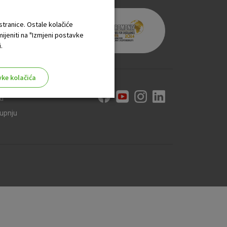
 stranice. Ostale kolačiće
mijeniti na "Izmjeni postavke
.
vke kolačića
ti
kupnju
aktivni
ske stranice i ne mogu se
tavljaju kao odgovor na vaše
što su postavke kolačića. Svoj
iće ili pošalje upozorenje o
 raditi. Ti kolačići ne
 identificirati.