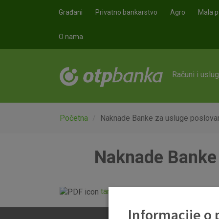
Skoči na glavni sadržaj
Građani
Privatno bankarstvo
Agro
Mala p
O nama
Računi i uslu
Početna
Naknade Banke za usluge poslovanj
Naknade Banke z
tarifnik_20140101.pdf
Informacije o