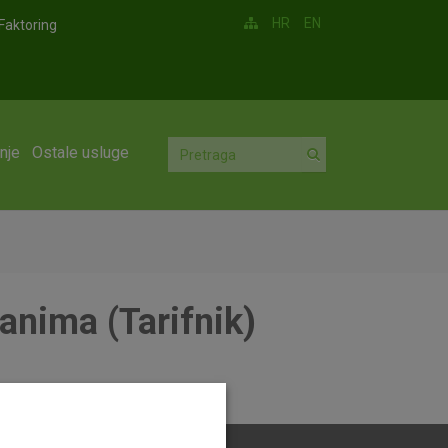
HR
EN
Faktoring
nje
Ostale usluge
anima (Tarifnik)