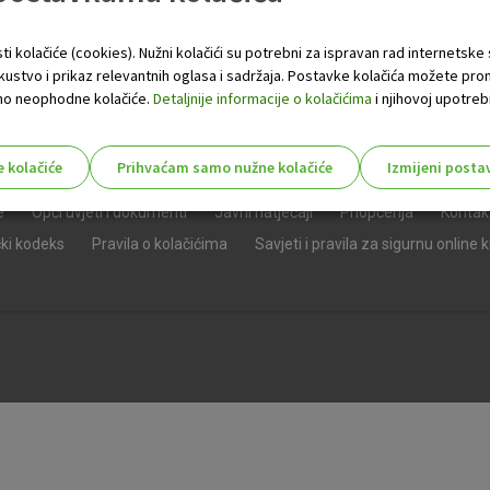
ti kolačiće (cookies). Nužni kolačići su potrebni za ispravan rad internetske
skustvo i prikaz relevantnih oglasa i sadržaja. Postavke kolačića možete pro
 samo neophodne kolačiće.
Detaljnije informacije o kolačićima
i njihovoj upotrebi
e kolačiće
Prihvaćam samo nužne kolačiće
Izmijeni posta
s!
e
Opći uvjeti i dokumenti
Javni natječaji
Priopćenja
Kontak
čki kodeks
Pravila o kolačićima
Savjeti i pravila za sigurnu online 
Nužni (tehnički) kolačići - uvijek 
Nužni
kolačići
Ovi kolačići nužni su za funkcioniranje internet
isključiti u našim sustavima. Uobičajeno se pos
radnje koje uključuju zahtjev za uslugama, kao 
preglednik možete postaviti da blokira te kolač
njima, ali u tom slučaju neki dijelovi stranice neće
pohranjuju nikakve informacije koje bi vas mogle