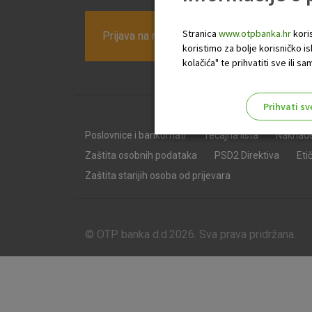
Stranica
www.otpbanka.hr
koris
Prijava na newsletter OTP banke
koristimo za bolje korisničko i
kolačića" te prihvatiti sve ili
Prihvati sv
Odaberite najbolju opciju za va
Poslovnice i bankomati
Tečajna lista
Naknad
Zaštita osobnih podataka
PSD2 Direktiva
Eti
Zaštita starijih osoba od prijevara
© OTP banka d.d.2026. Sva prava pridržana.