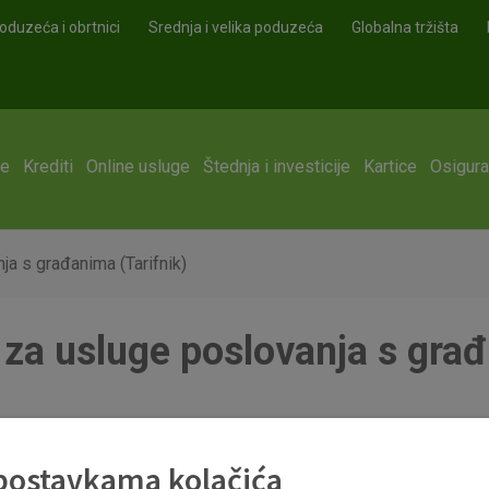
oduzeća i obrtnici
Srednja i velika poduzeća
Globalna tržišta
ge
Krediti
Online usluge
Štednja i investicije
Kartice
Osigura
a s građanima (Tarifnik)
a usluge poslovanja s građ
 postavkama kolačića