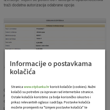
traži dodatna autorizacija odabrane opcije.
Informacije o postavkama
kolačića
Slika 1. Primjer zaslona transakcije Odbijanja izvršenja
Stranica
www.otpbanka.hr
koristi kolačiće (cookies). Nužni
Odbijanje naloga može se provoditi samo po pojedinom
kolačići su potrebni za ispravan rad internetske stranice.
nalogu, i ne oslobađa Platitelja od podmirivanja svojih
Ostale kolačiće koristimo za bolje korisničko iskustvo i
obveza prema Primatelju plaćanja.
prikaz relevantnih oglasa i sadržaja. Postavke kolačića
možete promijeniti na "Izmjeni postavke kolačića" te
Ukoliko Platitelj ili Opunomoćenik poželi odustati od