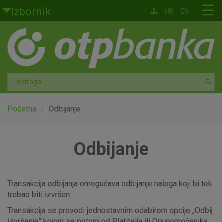
Skoči na glavni sadržaj
☰
Izbornik
HR
EN
Građani
Privatno bankarstvo
Agro
Mala poduzeća i obrtnici
Početna
Odbijanje
Srednja i velika poduzeća
Odbijanje
Globalna tržišta
Faktoring
Transakcija odbijanja omogućava odbijanje naloga koji bi tek
trebao biti izvršen.
O nama
Transakcija se provodi jednostavnim odabirom opcije „Odbij
izvršenje“ kojom se potom od Platitelja ili Opunomoćenika