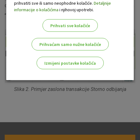
prihvatiti sve ili samo neophodne kolačiće.
Detaljnije
odbijanja naloga, isto je u mogućnosti napraviti transakcijom
informacije o kolačićima
i njihovoj upotrebi.
„Storno odbijanja“ prije no što se nalog izvrši.
Prihvati sve kolačiće
Prihvaćam samo nužne kolačiće
Izmijeni postavke kolačića
Odaberite najbolju opciju za vas!
Slika 2. Primjer zaslona transakcije Storno odbijanja
Marketinški kolačići
Analitički kolačići
Nužni kolačići