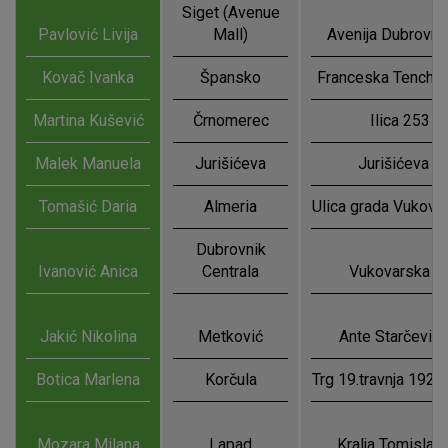
Siget (Avenue
Pavlović Livija
Mall)
Avenija Dubrovni
Kovač Ivanka
Špansko
Franceska Tenchini
Martina Kušević
Črnomerec
Ilica 253
Malek Manuela
Jurišićeva
Jurišićeva 2
Tomašić Daria
Almeria
Ulica grada Vukova
Dubrovnik
Ivanović Anica
Centrala
Vukovarska 1
Jakić Nikolina
Metković
Ante Starčevića
Botica Marlena
Korčula
Trg 19.travnja 1921.
Mozara Milana
Lapad
Kralja Tomislav