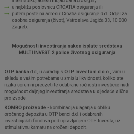
internetskoj adresi mojacroatia.crosig.hr
;
u najbližu poslovnicu CROATIA osiguranja ili
putem pošte na adresu: Croatia osiguranje d.d., Odjel za
osobna osiguranja (život), Vatroslava Jagića 33, 10 000
Zagreb.
Mogućnosti investiranja nakon isplate sredstava
MULTI INVEST 2 police životnog osiguranja
OTP banka
d.d., u suradnji s
OTP Investom d.o.o.,
vam u
skladu s vašim potrebama u smislu likvidnosti, koliko ste
rizika spremni preuzeti te odabrane ročnosti investicije nudi
mogućnost daljnjeg investiranja sredstava u sljedeće slične
proizvode:
KOMBO proizvode -
kombinacija ulaganja u obliku
oročenog depozita u OTP banci d.d. i odabranih
investicijskih fondova pod upravljanjem OTP Investa, uz
stimulativnu kamatu na oročeni depozit.