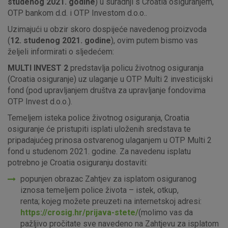
studenog 2021. godine
) u suradnji s Croatia osiguranjem,
OTP bankom d.d. i OTP Investom d.o.o..
Uzimajući u obzir skoro dospijeće navedenog proizvoda
(
12. studenog 2021.
godine
), ovim putem bismo vas
željeli informirati o sljedećem:
MULTI INVEST
2
predstavlja policu životnog osiguranja
(Croatia osiguranje) uz ulaganje u OTP Multi 2 investicijski
fond (pod upravljanjem društva za upravljanje fondovima
OTP Invest d.o.o.).
Temeljem isteka police životnog osiguranja, Croatia
osiguranje će pristupiti isplati uloženih sredstava te
pripadajućeg prinosa ostvarenog ulaganjem u OTP Multi 2
fond u studenom 2021. godine. Za navedenu isplatu
potrebno je Croatia osiguranju dostaviti:
popunjen obrazac Zahtjev za isplatom osiguranog
iznosa temeljem police života – istek, otkup,
renta; kojeg možete preuzeti na internetskoj adresi:
https://crosig.hr/prijava-stete/
(molimo vas da
pažljivo pročitate sve navedeno na Zahtjevu za isplatom