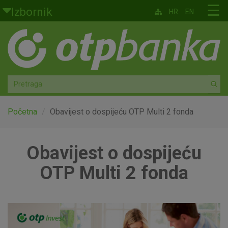
Skoči na glavni sadržaj
☰
Izbornik
HR
EN
Građani
Privatno bankarstvo
Agro
Mala poduzeća i obrtnici
Početna
Obavijest o dospijeću OTP Multi 2 fonda
Srednja i velika poduzeća
Obavijest o dospijeću
Globalna tržišta
OTP Multi 2 fonda
Faktoring
O nama