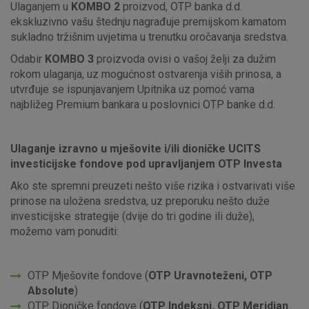
Ulaganjem u
KOMBO 2
proizvod, OTP banka d.d.
ekskluzivno vašu štednju nagrađuje premijskom kamatom
sukladno tržišnim uvjetima u trenutku oročavanja sredstva.
Odabir
KOMBO 3
proizvoda ovisi o vašoj želji za dužim
rokom ulaganja, uz mogućnost ostvarenja viših prinosa, a
utvrđuje se ispunjavanjem Upitnika uz pomoć vama
najbližeg Premium bankara u poslovnici OTP banke d.d.
Ulaganje izravno u mješovite i/ili dioničke UCITS
investicijske fondove pod upravljanjem OTP Investa
Ako ste spremni preuzeti nešto više rizika i ostvarivati više
prinose na uložena sredstva, uz preporuku nešto duže
investicijske strategije (dvije do tri godine ili duže),
možemo vam ponuditi:
OTP Mješovite fondove (
OTP Uravnoteženi, OTP
Absolute
)
OTP Dioničke fondove (
OTP Indeksni, OTP Meridian