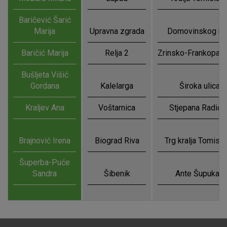
Baričević Šarić
Marija
Upravna zgrada
Domovinskog rat
Baričić Marija
Relja 2
Zrinsko-Frankopan
Bušljeta Višić
Gordana
Kalelarga
Široka ulica 1
Kraljev Ana
Voštarnica
Stjepana Radića
Brajnović Irena
Biograd Riva
Trg kralja Tomisla
Šuperba-Puće
Sandra
Šibenik
Ante Šupuka 2