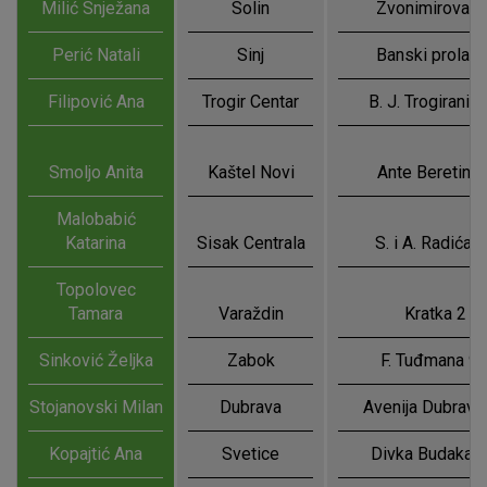
Milić Snježana
Solin
Zvonimirova 6
Perić Natali
Sinj
Banski prolaz 
Filipović Ana
Trogir Centar
B. J. Trogiranin
Smoljo Anita
Kaštel Novi
Ante Beretina 
Malobabić
Katarina
Sisak Centrala
S. i A. Radića 
Topolovec
Tamara
Varaždin
Kratka 2
Sinković Željka
Zabok
F. Tuđmana 9
Stojanovski Milan
Dubrava
Avenija Dubrava
Kopajtić Ana
Svetice
Divka Budaka 