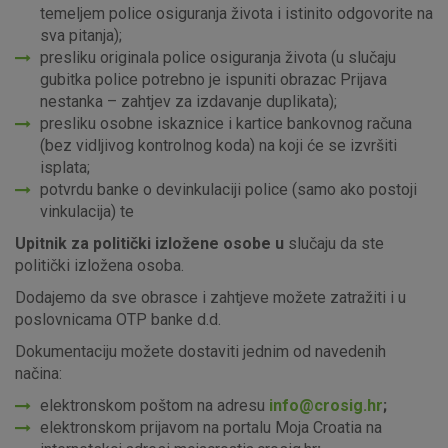
temeljem police osiguranja života i istinito odgovorite na
sva pitanja);
presliku originala police osiguranja života (u slučaju
gubitka police potrebno je ispuniti obrazac Prijava
nestanka – zahtjev za izdavanje duplikata);
presliku osobne iskaznice i kartice bankovnog računa
(bez vidljivog kontrolnog koda) na koji će se izvršiti
isplata;
potvrdu banke o devinkulaciji police (samo ako postoji
vinkulacija) te
Upitnik za politički izložene
osobe u
slučaju da ste
politički izložena osoba.
Dodajemo da sve obrasce i zahtjeve možete zatražiti i u
poslovnicama OTP banke d.d.
Dokumentaciju možete dostaviti jednim od navedenih
načina:
elektronskom poštom na adresu
info@crosig.hr
;
elektronskom prijavom na portalu Moja Croatia na