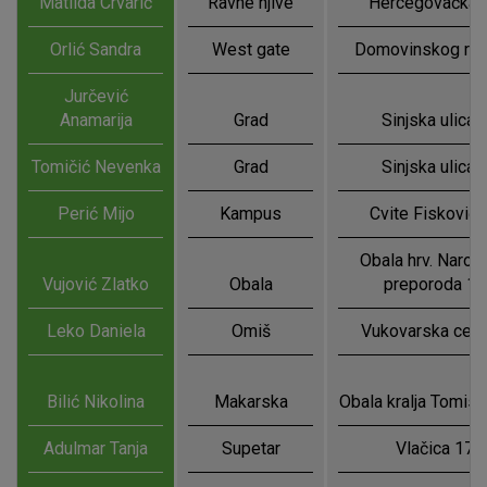
Matilda Crvarić
Ravne njive
Hercegovačka 
Orlić Sandra
West gate
Domovinskog rat
Jurčević
Anamarija
Grad
Sinjska ulica 
Tomičić Nevenka
Grad
Sinjska ulica 
Perić Mijo
Kampus
Cvite Fiskovića
Obala hrv. Narod
Vujović Zlatko
Obala
preporoda 10
Leko Daniela
Omiš
Vukovarska cest
Bilić Nikolina
Makarska
Obala kralja Tomisl
Adulmar Tanja
Supetar
Vlačica 17