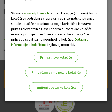
banke za izvršenje platnih
naloga
Stranica
www.otpbanka.hr
koristi kolačiće (cookies). Nužni
kolačići su potrebni za ispravan rad internetske stranice.
Objavljeno: 8.1.2024
Ostale kolačiće koristimo za bolje korisničko iskustvo i
prikaz relevantnih oglasa i sadržaja. Postavke kolačića
Uprava OTP banke usvojila je nove
Opće uvjete pružanja
možete promijeniti na "Izmjeni postavke kolačića" te
usluga platnog prometa za nepotrošače
i
Terminski plan
prihvatiti sve ili samo neophodne kolačiće.
Detaljnije
banke za izvršenje platnih naloga
s primjenom od 01.
informacije o kolačićima
i njihovoj upotrebi.
veljače 2024. godine.
Prihvati sve kolačiće
Prihvaćam samo nužne kolačiće
Prijava na newsletter OTP banke
Izmijeni postavke kolačića
Odaberite najbolju opciju za vas!