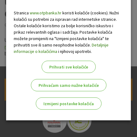
usluge platnog prometa i
on-line bankarstva
Stranica
www.otpbanka.hr
koristi kolačiće (cookies). Nužni
kolačići su potrebni za ispravan rad internetske stranice.
Ostale kolačiće koristimo za bolje korisničko iskustvo i
Objavljeno: 28.9.2018
prikaz relevantnih oglasa i sadržaja. Postavke kolačića
možete promijeniti na "Izmjeni postavke kolačića" te
Uprava OTP banke usvojila je
Naknade za transakcijske
prihvatiti sve ili samo neophodne kolačiće.
Detaljnije
račune, usluge platnog prometa i on-line bankarstva
koje će
informacije o kolačićima
i njihovoj upotrebi.
biti u primjeni s 1. prosinca 2018.
Prihvati sve kolačiće
Prihvaćam samo nužne kolačiće
Prijava na newsletter OTP banke
Izmijeni postavke kolačića
Odaberite najbolju opciju za vas!