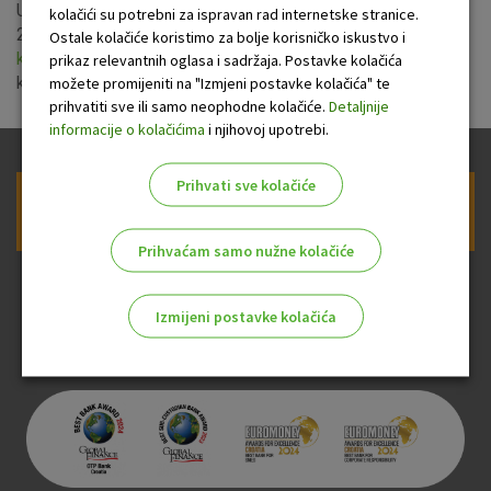
U sklopu akcijske ponude od 30. lipnja do 31. kolovoza
kolačići su potrebni za ispravan rad internetske stranice.
2014. godine u OTP banci će se primjenjivati
posebne
Ostale kolačiće koristimo za bolje korisničko iskustvo i
kamatne stope OTP Ljetne štednje
za nove depozite u
prikaz relevantnih oglasa i sadržaja. Postavke kolačića
kunama.
možete promijeniti na "Izmjeni postavke kolačića" te
prihvatiti sve ili samo neophodne kolačiće.
Detaljnije
informacije o kolačićima
i njihovoj upotrebi.
Prihvati sve kolačiće
Prijava na newsletter OTP banke
Prihvaćam samo nužne kolačiće
Izmijeni postavke kolačića
Odaberite najbolju opciju za vas!