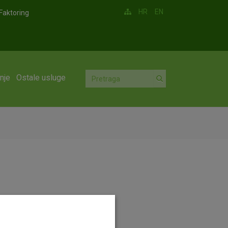
HR
EN
Faktoring
nje
Ostale usluge
ju na snagu 04.07.2016.