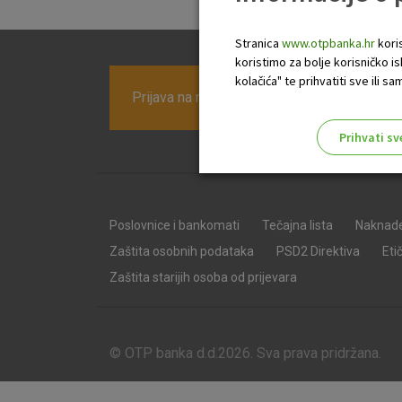
Stranica
www.otpbanka.hr
koris
koristimo za bolje korisničko i
kolačića" te prihvatiti sve ili
Prijava na newsletter OTP banke
Prihvati sv
Odaberite najbolju opciju za va
Poslovnice i bankomati
Tečajna lista
Naknad
Zaštita osobnih podataka
PSD2 Direktiva
Eti
Zaštita starijih osoba od prijevara
© OTP banka d.d.2026. Sva prava pridržana.