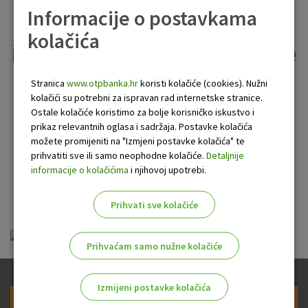
Općih uvjeta odobravanja
Informacije o postavkama
stambenih i kredita za
kolačića
individualne iznajmljivače
u turizmu, Općih uvjeta
Stranica
www.otpbanka.hr
koristi kolačiće (cookies). Nužni
kolačići su potrebni za ispravan rad internetske stranice.
odobravanja gotovinskih
Ostale kolačiće koristimo za bolje korisničko iskustvo i
prikaz relevantnih oglasa i sadržaja. Postavke kolačića
kredita te Općih uvjeta
možete promijeniti na "Izmjeni postavke kolačića" te
odobravanja hipotekarnih
prihvatiti sve ili samo neophodne kolačiće.
Detaljnije
informacije o kolačićima
i njihovoj upotrebi.
kredita
Prihvati sve kolačiće
sazetak_izmjena_i_dopuna_opcih_uvjeta.pdf
Prihvaćam samo nužne kolačiće
Izmijeni postavke kolačića