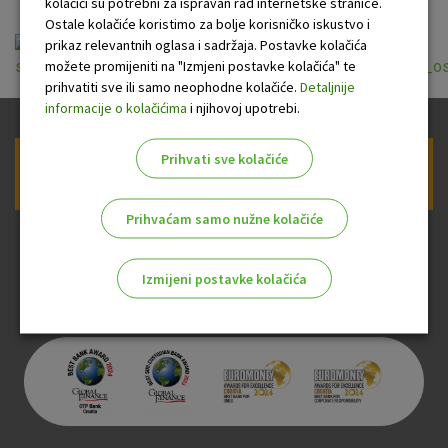
kolačići su potrebni za ispravan rad internetske stranice.
Ostale kolačiće koristimo za bolje korisničko iskustvo i
prikaz relevantnih oglasa i sadržaja. Postavke kolačića
možete promijeniti na "Izmjeni postavke kolačića" te
sazetak_izmjena_opcih_uvjeta_za_platne_usluge_fizickih_o
prihvatiti sve ili samo neophodne kolačiće.
Detaljnije
informacije o kolačićima
i njihovoj upotrebi.
Prihvati sve kolačiće
Prijava na newsletter OTP banke
Prihvaćam samo nužne kolačiće
Izmijeni postavke kolačića
Odaberite najbolju opciju za vas!