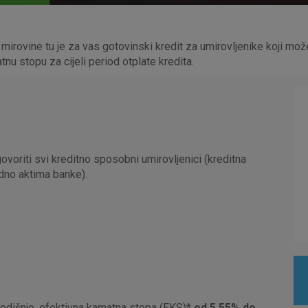
mirovine tu je za vas gotovinski kredit za umirovljenike koji mož
tnu stopu za cijeli period otplate kredita.
ovoriti svi kreditno sposobni umirovljenici (kreditna
adno aktima banke).
dišnje, efektivna kamatna stopa (EKS)*
od 5,55% do