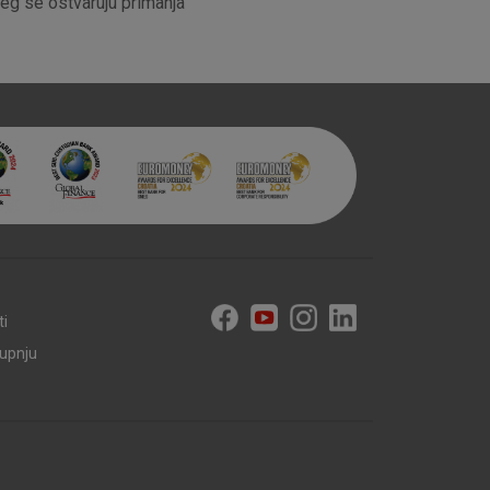
ojeg se ostvaruju primanja
ti
kupnju