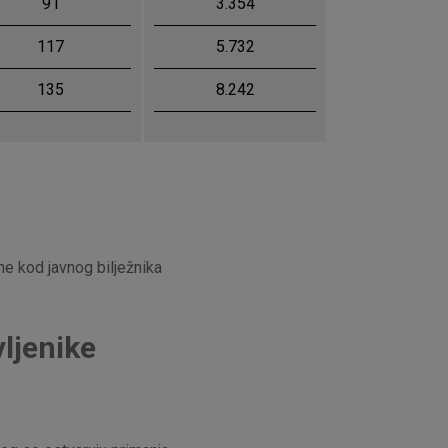
91
3.354
117
5.732
135
8.242
ne kod javnog bilježnika
ljenike