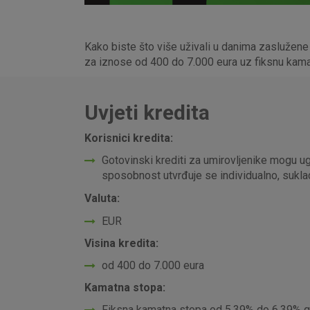
Kako biste što više uživali u danima zaslužene 
za iznose od 400 do 7.000 eura uz fiksnu kama
Uvjeti kredita
Korisnici kredita:
Gotovinski krediti za umirovljenike mogu ug
sposobnost utvrđuje se individualno, sukl
Valuta:
EUR
Visina kredita:
od 400 do 7.000 eura
Kamatna stopa:
Fiksna kamatna stopa od 5,39% do 6,39% go