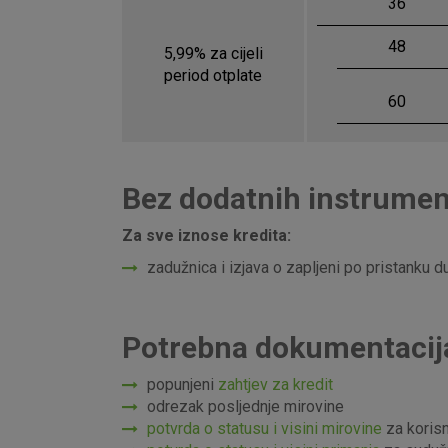
36
Prihvaćam upotrebu nave
48
5,99% za cijeli
period otplate
60
Bez dodatnih instrumen
Za sve iznose kredita:
zadužnica i izjava o zapljeni po pristanku d
Potrebna dokumentacija
popunjeni
zahtjev za kredit
odrezak posljednje mirovine
potvrda o statusu i visini mirovine
za koris