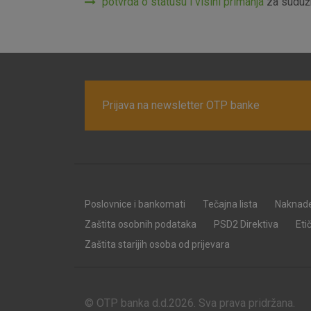
potvrda o statusu i visini primanja
za sudužn
Prijava na newsletter OTP banke
Poslovnice i bankomati
Tečajna lista
Naknad
Zaštita osobnih podataka
PSD2 Direktiva
Eti
Zaštita starijih osoba od prijevara
© OTP banka d.d.2026. Sva prava pridržana.