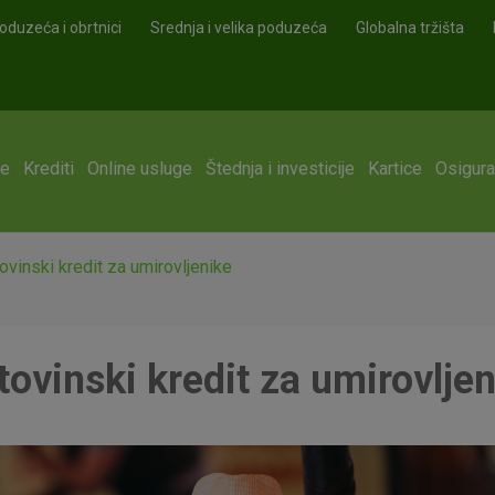
oduzeća i obrtnici
Srednja i velika poduzeća
Globalna tržišta
ge
Krediti
Online usluge
Štednja i investicije
Kartice
Osigura
ovinski kredit za umirovljenike
ovinski kredit za umirovlje