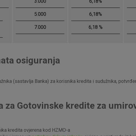
3.000
6,18%
denih kolačića
5.000
6,18%
7.000
6,18 %
ata osiguranja
užnika (sastavlja Banka) za korisnika kredita i sudužnika, potvrđe
 za Gotovinske kredite za umirov
nika kredita ovjerena kod HZMO-a