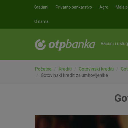
Skoči na glavni sadržaj
Građani
Privatno bankarstvo
Agro
Mala p
O nama
Računi i uslu
Početna
Krediti
Gotovinski krediti
Got
Gotovinski kredit za umirovljenike
Got