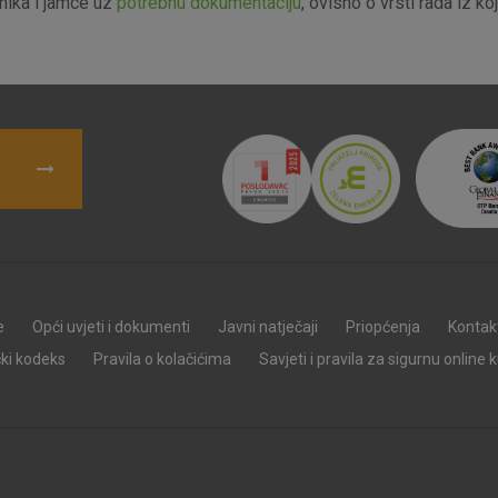
ika i jamce uz
potrebnu dokumentaciju
, ovisno o vrsti rada iz k
e
Opći uvjeti i dokumenti
Javni natječaji
Priopćenja
Kontak
čki kodeks
Pravila o kolačićima
Savjeti i pravila za sigurnu online 