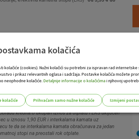
 postavkama kolačića
 kredita
ti kolačiće (cookies). Nužni kolačići su potrebni za ispravan rad internetske
skustvo i prikaz relevantnih oglasa i sadržaja. Postavke kolačića možete pro
 samo neophodne kolačiće.
Detaljnije informacije o kolačićima
i njihovoj upotrebi
ima.
e kolačiće
Prihvaćam samo nužne kolačiće
Izmijeni posta
a iznos kredita od 5.000 EUR, rok otplate od 4 godine uz
s!
obradu kredita.
U ukupan iznos za otplatu i EKS uključen
ec u iznosu 1,90 EUR i interkalarna kamata uz
secu te da se interkalarna kamata obračunava za jedan
matnoj stopi na preostali rok otplate.