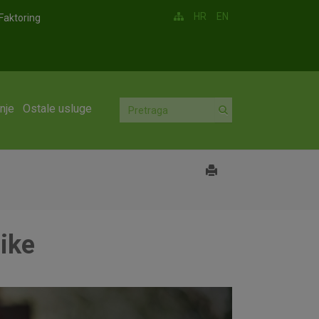
HR
EN
Faktoring
nje
Ostale usluge
nike