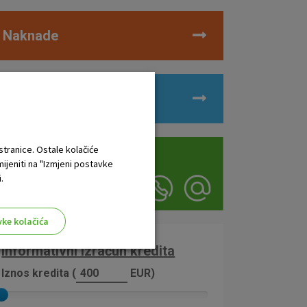
Naknade
Korisne informacije
 stranice. Ostale kolačiće
mijeniti na "Izmjeni postavke
.
vke kolačića
Informativni izračun kredita
Iznos kredita (
EUR)