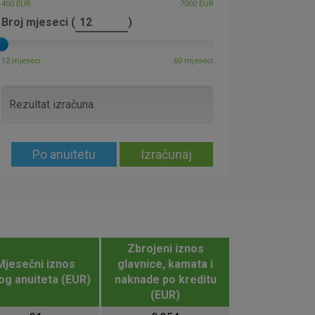
aktivni
400 EUR
7000 EUR
Broj mjeseci (
)
ske stranice i ne mogu se
tavljaju kao odgovor na vaše
što su postavke kolačića. Svoj
12 mjeseci
60 mjeseci
iće ili pošalje upozorenje o
 raditi. Ti kolačići ne
 identificirati.
Rezultat izračuna.
Po anuitetu
Izračunaj
Zbrojeni iznos
Mjesečni iznos
glavnice, kamata i
og anuiteta (EUR)
naknade po kreditu
(EUR)