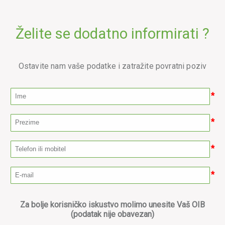
Želite se dodatno informirati ?
Ostavite nam vaše podatke i zatražite povratni poziv
*
*
*
*
Za bolje korisničko iskustvo molimo unesite Vaš OIB
(podatak nije obavezan)