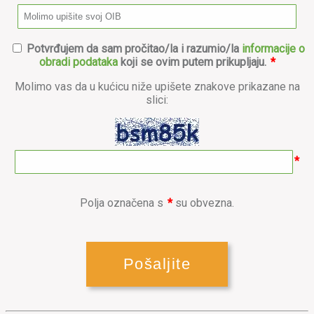
Potvrđujem da sam pročitao/la i razumio/la
informacije o
obradi podataka
koji se ovim putem prikupljaju.
*
Molimo vas da u kućicu niže upišete znakove prikazane na
slici:
*
Polja označena s
*
su obvezna.