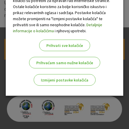
kolačići su potrebni za ispravan rad internetske stranice.
Uprava OTP banke usvojila je nove
kamatne stope
na
Ostale kolačiće koristimo za bolje korisničko iskustvo i
oročene depozite za mala poduzeća i obrtnike koje stupaju
prikaz relevantnih oglasa i sadržaja. Postavke kolačića
na snagu 11.01.2017.
možete promijeniti na "Izmjeni postavke kolačića" te
prihvatiti sve ili samo neophodne kolačiće.
Detaljnije
informacije o kolačićima
i njihovoj upotrebi.
Prihvati sve kolačiće
Prijava na newsletter OTP banke
Prihvaćam samo nužne kolačiće
Izmijeni postavke kolačića
Odaberite najbolju opciju za vas!