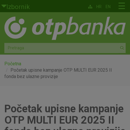
Skoči na glavni sadržaj
☰
Izbornik
HR
EN
Građani
Privatno bankarstvo
Agro
Mala poduzeća i obrtnici
Početna
Početak upisne kampanje OTP MULTI EUR 2025 II
fonda bez ulazne provizije
Srednja i velika poduzeća
Globalna tržišta
Početak upisne kampanje
Faktoring
OTP MULTI EUR 2025 II
O nama