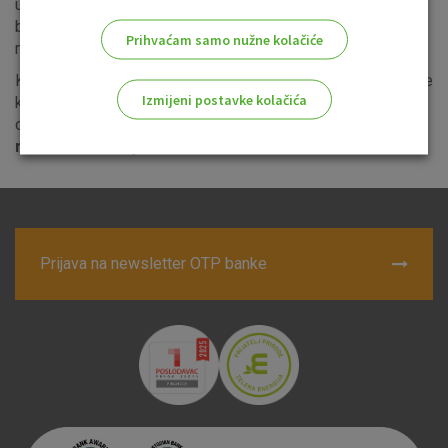
u svim poslovnicama OTP banke te putem
usluge
internet
bankarstva
(link).
Uslugu internet bankarstva također
Prihvaćam samo nužne kolačiće
možete ugovoriti u bilo kojoj poslovnici OTP banke.
Klijentima koji ulože sredstva u Fond tijekom perioda upisne
Izmijeni postavke kolačića
kampanje banka će osigurati i uvećanu kamatnu stopu
od maksimalno
2,5% na oročeni depozit u EUR valuti
ročnosti šest mjeseci.
Odaberite najbolju opciju za vas!
Prijava na newsletter OTP banke
Marketinški kolačići
Analitički kolačići
Nužni kolačići
Prihvaćam upotrebu navedenih kolačića