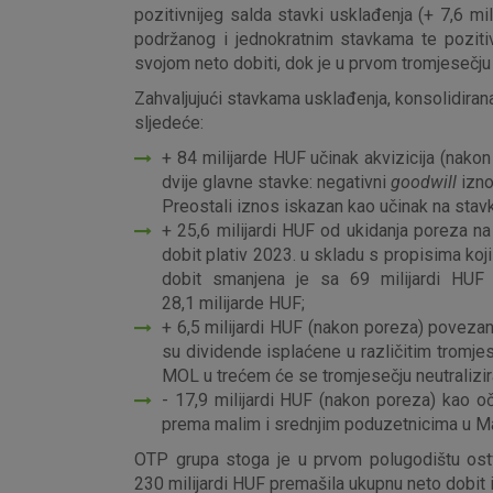
pozitivnijeg salda stavki usklađenja (+ 7,6 m
podržanog i jednokratnim stavkama te pozitiv
svojom neto dobiti, dok je u prvom tromjesečju
Zahvaljujući stavkama usklađenja, konsolidiran
sljedeće:
+ 84 milijarde HUF učinak akvizicija (nakon
dvije glavne stavke: negativni
goodwill
izno
Preostali iznos iskazan kao učinak na stavk
+ 25,6 milijardi HUF od ukidanja poreza n
dobit plativ 2023. u skladu s propisima koj
dobit smanjena je sa 69 milijardi HUF 
28,1 milijarde HUF;
+ 6,5 milijardi HUF (nakon poreza) poveza
su dividende isplaćene u različitim tromjes
MOL u trećem će se tromjesečju neutralizir
- 17,9 milijardi HUF (nakon poreza) kao oč
prema malim i srednjim poduzetnicima u Ma
OTP grupa stoga je u prvom polugodištu ostv
230 milijardi HUF premašila ukupnu neto dobit 