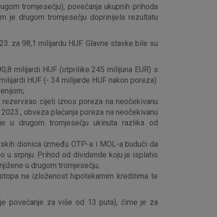
drugom tromjesečju), povećanja ukupnih prihoda
m je drugom tromjesečju doprinijela rezultatu
3. za 98,1 milijardu HUF. Glavne stavke bile su
0,8 milijardi HUF (otprilike 245 milijuna EUR) s
 milijardi HUF (- 34 milijarde HUF nakon poreza).
venijom;
 rezervirao cijeli iznos poreza na neočekivanu
nja 2023., obveza plaćanja poreza na neočekivanu
je u drugom tromjesečju ukinuta razlika od
orskih dionica između OTP-a i MOL-a budući da
o u srpnju. Prihod od dividende koju je isplatio
knjižene u drugom tromjesečju;
 stopa na izloženost hipotekarnim kreditima te
je povećanje za više od 13 puta), čime je za