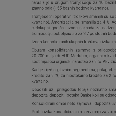
narasla je u drugom tromjesečju za 10 bazni
znatno pala (- 55 baznih bodova kvartalno).
Tromjesečni operativni troškovi smanjili su se z
kvartalno). Amortizacija se smanjila za 4 %. 
cjelokupni godišnji iznos naknada za nadzor
tromjesečju poboljšao se za 8,7 postotnih bodo
Iznos konsolidiranih ukupnih troškova rizika im
Obujam konsolidiranih zajmova s prilago
20 700 milijardi HUF. Međutim, organsko kvart
šest mjeseci organski narastao za 3 %. Akvizic
Kad je riječ o glavnim segmentima, prilagođen
kredite za 3 %, za hipotekarne kredite za 2
kvartalno.
Depoziti uz prilagodbu tečaja neznatno smanj
depozita, depoziti Ipoteka Banke koji su odsad u
Konsolidirani omjer neto zajmova i depozita u
Profil rizika konsolidiranih rezerviranja za za