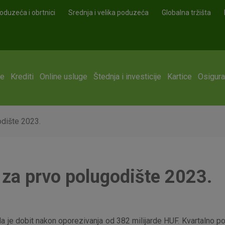
oduzeća i obrtnici
Srednja i velika poduzeća
Globalna tržišta
ge
Krediti
Online usluge
Štednja i investicije
Kartice
Osigura
odište 2023.
 za prvo polugodište 2023.
 je dobit nakon oporezivanja od 382 milijarde HUF. Kvartalno pobo