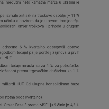
ma, međutim neto kamatna marža u Ukrajini je
upe izvršila pritisak na troškove osoblja (+ 11 %
nom učinku s obzirom da je u prvom tromjesečju
aktivni
solidirani omjer troškova i prihoda u drugom
ske stranice i ne mogu se
tavljaju kao odgovor na vaše
što su postavke kolačića. Svoj
iće ili pošalje upozorenje o
F odnosno 6 % kvartalno dosegavši gotovo
 raditi. Ti kolačići ne
agodbom tečaja) pa je portfelj zajmova u prvih
 identificirati.
di HUF.
godbom tečaja narasla su za 4 %, za potrošačke
izloženost prema trgovačkim društvima za 1 %
0 milijardi HUF. Od ukupne konsolidirane baze
postotna boda kvartalno).
vni. Omjer Faze 3 prema MSFI-ju 9 činio je 4,2 %