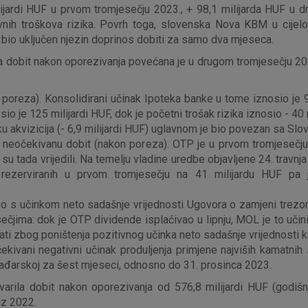
ilijardi HUF u prvom tromjesečju 2023., + 98,1 milijarda HUF u 
nih troškova rizika. Povrh toga, slovenska Nova KBM u cijelo
 bio uključen njezin doprinos dobiti za samo dva mjeseca.
a dobit nakon oporezivanja povećana je u drugom tromjesečju 202
 poreza). Konsolidirani učinak Ipoteka banke u tome iznosio je 9
sio je 125 milijardi HUF, dok je početni trošak rizika iznosio - 40
u akvizicija (- 6,9 milijardi HUF) uglavnom je bio povezan sa Slo
a neočekivanu dobit (nakon poreza). OTP je u prvom tromjesečju
i su tada vrijedili. Na temelju vladine uredbe objavljene 24. trav
rezerviranih u prvom tromjesečju na 41 milijardu HUF pa 
no s učinkom neto sadašnje vrijednosti Ugovora o zamjeni trez
ečjima: dok je OTP dividende isplaćivao u lipnju, MOL je to učini
ati zbog poništenja pozitivnog učinka neto sadašnje vrijednosti 
ekivani negativni učinak produljenja primjene najviših kamatnih
đarskoj za šest mjeseci, odnosno do 31. prosinca 2023.
arila dobit nakon oporezivanja od 576,8 milijardi HUF (godišn
iz 2022.