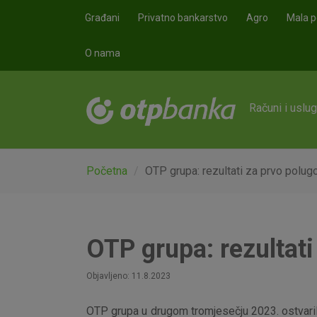
Skoči na glavni sadržaj
Građani
Privatno bankarstvo
Agro
Mala p
O nama
Računi i uslu
Početna
OTP grupa: rezultati za prvo polug
OTP grupa: rezultati
Objavljeno: 11.8.2023
OTP grupa u drugom tromjesečju 2023. ostvarila