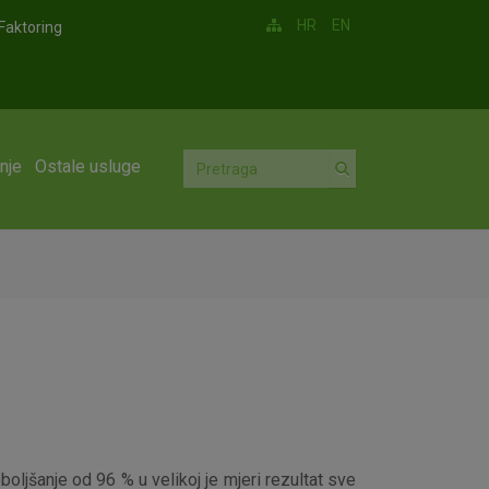
HR
EN
Faktoring
nje
Ostale usluge
ljšanje od 96 % u velikoj je mjeri rezultat sve