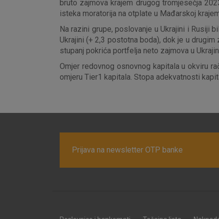
bruto zajmova krajem drugog tromjesečja 2023.
isteka moratorija na otplate u Mađarskoj kraje
Na razini grupe, poslovanje u Ukrajini i Rusiji
Ukrajini (+ 2,3 postotna boda), dok je u drugim 
Prihvaćam upotrebu nave
stupanj pokrića portfelja neto zajmova u Ukrajin
Omjer redovnog osnovnog kapitala u okviru ra
omjeru Tier1 kapitala. Stopa adekvatnosti kapit
Prijava na newsletter OTP banke