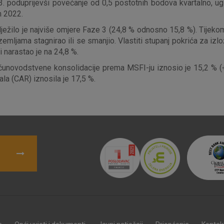
 poduprijevši povećanje od 0,5 postotnih bodova kvartalno, ugl
kolačići
m 2022.
 bilježilo je najviše omjere Faze 3 (24,8 % odnosno 15,8 %). Tij
zemljama stagnirao ili se smanjio. Vlastiti stupanj pokrića za iz
denih kolačića
i narastao je na 24,8 %.
čunovodstvene konsolidacije prema MSFI-ju iznosio je 15,2 % (+
ala (CAR) iznosila je 17,5 %.