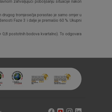
avnom zahvaljujući poboljšanju situacije nakon
ekom drugog tromjesečja porastao je samo omjer u
loženosti Faze 3 i dalje je premašio 60 %. Ukupni
 0,8 postotnih bodova kvartalno). To odgovara