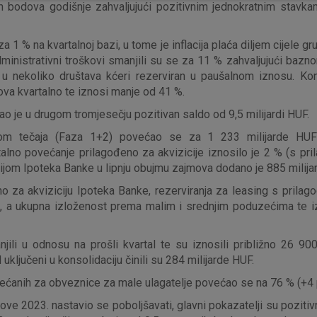
h bodova godišnje zahvaljujući pozitivnim jednokratnim stavka
a 1 % na kvartalnoj bazi, u tome je inflacija plaća diljem cijele gr
Administrativni troškovi smanjili su se za 11 % zahvaljujući baz
Nužni (tehnički) kolačići - uvijek 
Nužni
 u nekoliko društava kćeri rezerviran u paušalnom iznosu. Kon
kolačići
Ovi kolačići nužni su za funkcioniranje internet
va kvartalno te iznosi manje od 41 %.
isključiti u našim sustavima. Uobičajeno se pos
ao je u drugom tromjesečju pozitivan saldo od 9,5 milijardi HUF.
radnje koje uključuju zahtjev za uslugama, kao 
preglednik možete postaviti da blokira te kolač
dbom tečaja (Faza 1+2) povećao se za 1 233 milijarde HU
njima, ali u tom slučaju neki dijelovi stranice neće
alno povećanje prilagođeno za akvizicije iznosilo je 2 % (s pril
pohranjuju nikakve informacije koje bi vas mogle
ijom Ipoteka Banke u lipnju obujmu zajmova dodano je 885 milijar
Analitički
Detaljnije informacije o kolačićima
o za akviziciju Ipoteka Banke, rezerviranja za leasing s prila
kolačići
 %, a ukupna izloženost prema malim i srednjim poduzećima te 
ili u odnosu na prošli kvartal te su iznosili približno 26 90
ključeni u konsolidaciju činili su 284 milijarde HUF.
većanih za obveznice za male ulagatelje povećao se na 76 % (+4 
jmove 2023. nastavio se poboljšavati, glavni pokazatelji su poziti
Marketinški