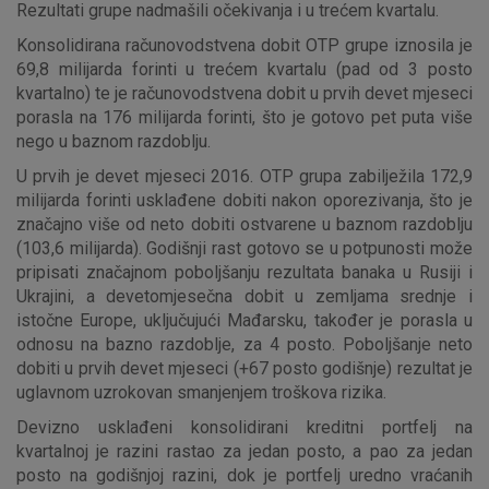
Rezultati grupe nadmašili očekivanja i u trećem kvartalu.
Konsolidirana računovodstvena dobit OTP grupe iznosila je
69,8 milijarda forinti u trećem kvartalu (pad od 3 posto
kvartalno) te je računovodstvena dobit u prvih devet mjeseci
porasla na 176 milijarda forinti, što je gotovo pet puta više
nego u baznom razdoblju.
U prvih je devet mjeseci 2016. OTP grupa zabilježila 172,9
milijarda forinti usklađene dobiti nakon oporezivanja, što je
značajno više od neto dobiti ostvarene u baznom razdoblju
(103,6 milijarda). Godišnji rast gotovo se u potpunosti može
pripisati značajnom poboljšanju rezultata banaka u Rusiji i
Ukrajini, a devetomjesečna dobit u zemljama srednje i
istočne Europe, uključujući Mađarsku, također je porasla u
odnosu na bazno razdoblje, za 4 posto. Poboljšanje neto
dobiti u prvih devet mjeseci (+67 posto godišnje) rezultat je
uglavnom uzrokovan smanjenjem troškova rizika.
Devizno usklađeni konsolidirani kreditni portfelj na
kvartalnoj je razini rastao za jedan posto, a pao za jedan
posto na godišnjoj razini, dok je portfelj uredno vraćanih