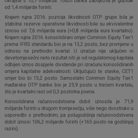
Ukrajina s 10,7 milijarda. Touch banka zabilježila je gubitak
za uslugama, kao što su postavke kolačića. Svoj preglednik
od 1,4 milijarde forinti.
možete postaviti da blokira te kolačiće ili pošalje upozorenje
Krajem rujna 2016. pozicija likvidnosti OTP grupe bila je
o njima, ali u tom slučaju neki dijelovi stranice neće raditi. Ti
stabilna: rezerve operativne likvidnosti bile su ekvivalentne
kolačići ne pohranjuju nikakve informacije koje bi vas mogle
iznosu od 7,6 milijarda eura (+0,8 milijarda eura kvartalno).
identificirati.
Krajem rujna 2016. konsolidirani omjer Common Equity Tier1
prema IFRS standardu bio je na 13,2 posto, bez promjene u
Detaljnije informacije o kolačićima
odnosu na prethodni kvartal. U izračun nije uključen ni
devetomjesečni neto rezultat niti je od regulatornog kapitala
odbijen iznos dospjele dividende pri izračunu konsolidiranih
omjera kapitalne adekvatnosti. Uključujući te stavke, CET1
omjer bio bi 15,2 posto. Samostalni Common Equity Tier1
mađarske OTP banke bio je 25,9 posto u trećem kvartalu,
što je kvartalni rast od 0,3 postotna poena.
Konsolidirana računovodstvena dobit iznosila je 71,9
milijarda forinti u drugom tromjesečju, više nego dvostruko u
usporedbi s prethodnim, pa polugodišnja računovodstvena
dobit iznosi 106,2 milijarde forinti (+165 posto na godišnjoj
razini).