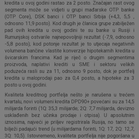
kredita u ovoj godini rastao za 2 posto. Značajan rast ovog
segmenta može se vidjeti u grupi mađarske OTP banke
(OTP Core), DSK banci i OTP banci Srbija (+4,3, 5,5 ,
odnosno 11,9 posto). Kod drugih je članica grupe zabilježen
pad ovih kredita u ovoj godini te su banke u Rusiji i
Rumunjskoj ostvarile najnepovoljniji rezultat (-7,9, odnosno
-5,8 posto); kod potonje rezultat je to utjecaja negativnih
volumena bančine vlastite konverzije hipotekarnih kredita u
švicarskim francima. Kad je riječ o drugim segmentima
proizvoda, naplativi krediti u SME i sektoru velikih
poduzeća rasli su za 11, odnosno 9 posto, dok je portfelj
kredita u maloprodaji pao za 0,4 posto, a hipoteke za 3
posto u ovoj godini.
Kvaliteta kreditnog portfelja nešto je narušena u trećem
kvartalu, novi volumeni kredita DPD90+ povećani su za 14,5
milijarda forinti (1Q: 35,3 milijarde; 2Q: 7,7 milijarda, devizno
usklađenih bez učinka prodaje i otpisa). U apsolutnim
iznosima, najveći je priljev registrirala Rusija, no tamo se
bilježi padajući trend (u milijardama forinti, 1Q: 17, 2Q: 12,7,
3Q: 10,5). Istovremeno, kvaliteta portfelja nije pogoršana u