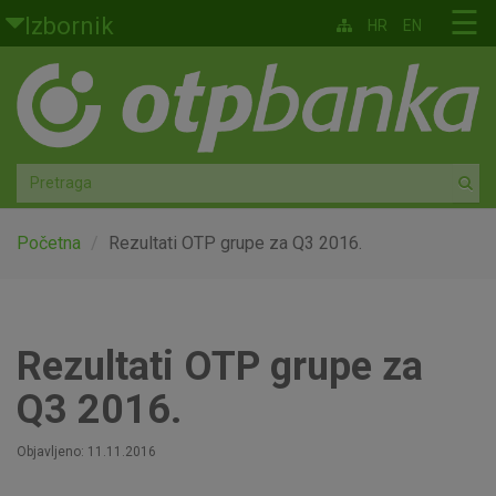
Skoči na glavni sadržaj
☰
Izbornik
HR
EN
Građani
Privatno bankarstvo
Agro
Mala poduzeća i obrtnici
Početna
Rezultati OTP grupe za Q3 2016.
Srednja i velika poduzeća
Globalna tržišta
Rezultati OTP grupe za
Q3 2016.
Faktoring
Objavljeno: 11.11.2016
O nama