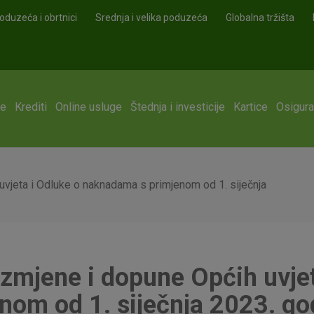
oduzeća i obrtnici
Srednja i velika poduzeća
Globalna tržišta
ge
Krediti
Online usluge
Štednja i investicije
Kartice
Osigura
uvjeta i Odluke o naknadama s primjenom od 1. siječnja
izmjene i dopune Općih uvjet
om od 1. siječnja 2023. go