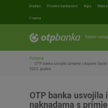
Skoči na glavni sadržaj
Građani
Privatno bankarstvo
Agro
Mala p
O nama
Računi i uslu
Početna
OTP banka usvojila izmjene i dopune Općih 
2023. godine
OTP banka usvojila 
naknadama s primjen