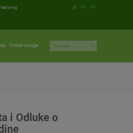
HR
EN
Faktoring
nje
Ostale usluge
a i Odluke o
dine