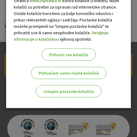
(nezgode)
Stranica
www.otpbanka.hr
koristi kolačiće (cookies). Nužni
kolačići su potrebni za ispravan rad internetske stranice.
Ostale kolačiće koristimo za bolje korisničko iskustvo i
prikaz relevantnih oglasa i sadržaja. Postavke kolačića
Opći uvjeti za osiguranje osoba od posljedica
možete promijeniti na "Izmjeni postavke kolačića" te
nesretnog slučaja (nezgode).pdf
prihvatiti sve ili samo neophodne kolačiće.
Detaljnije
informacije o kolačićima
i njihovoj upotrebi.
Prihvati sve kolačiće
Prijava na newsletter OTP banke
Prihvaćam samo nužne kolačiće
Izmijeni postavke kolačića
Odaberite najbolju opciju za vas!