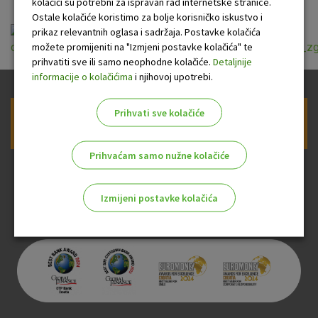
kolačići su potrebni za ispravan rad internetske stranice.
Ostale kolačiće koristimo za bolje korisničko iskustvo i
prikaz relevantnih oglasa i sadržaja. Postavke kolačića
možete promijeniti na "Izmjeni postavke kolačića" te
opci_uvjeti_odobravanja_kredita_suvlasnicima_stambenih_
prihvatiti sve ili samo neophodne kolačiće.
Detaljnije
informacije o kolačićima
i njihovoj upotrebi.
Prihvati sve kolačiće
Prijava na newsletter OTP banke
Prihvaćam samo nužne kolačiće
Izmijeni postavke kolačića
Odaberite najbolju opciju za vas!