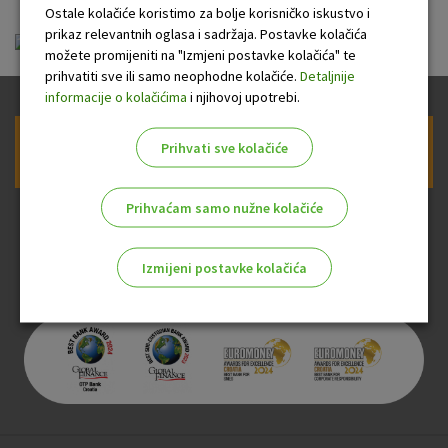
Ostale kolačiće koristimo za bolje korisničko iskustvo i
prikaz relevantnih oglasa i sadržaja. Postavke kolačića
OU_Cov_1_2020.pdf
možete promijeniti na "Izmjeni postavke kolačića" te
prihvatiti sve ili samo neophodne kolačiće.
Detaljnije
informacije o kolačićima
i njihovoj upotrebi.
Prihvati sve kolačiće
Prijava na newsletter OTP banke
Prihvaćam samo nužne kolačiće
Izmijeni postavke kolačića
Odaberite najbolju opciju za vas!