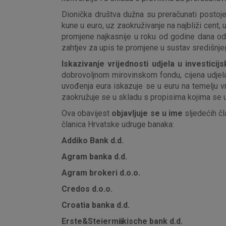
Dionička društva dužna su preračunati postojeć
kune u euro, uz zaokruživanje na najbliži cent,
promjene najkasnije u roku od godine dana o
zahtjev za upis te promjene u sustav središnjeg
Iskazivanje vrijednosti udjela u investici
dobrovoljnom mirovinskom fondu, cijena udjela
uvođenja eura iskazuje se u euru na temelju v
zaokružuje se u skladu s propisima kojima se u
Ova obavijest
objavljuje se u ime
sljedećih čl
članica Hrvatske udruge banaka:
Addiko Bank d.d.
Agram banka d.d.
Agram brokeri d.o.o.
Credos d.o.o.
Croatia banka d.d.
Erste&Steiermӓrkische bank d.d.