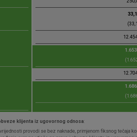
250,
33,
(33,
12.45
1.653
(1.65
12.70
1.686
(1.68
 obveze klijenta iz ugovornog odnosa
:
 vrijednosti provodi se bez naknade, primjenom fiksnog tečaja ko