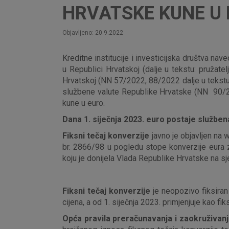
HRVATSKE KUNE U
Objavljeno: 20.9.2022
Kreditne institucije i investicijska društva na
u Republici Hrvatskoj (dalje u tekstu: pružate
Hrvatskoj (NN 57/2022, 88/2022 dalje u tekstu: 
službene valute Republike Hrvatske (NN 90/202
kune u euro.
Dana 1. siječnja 2023. euro postaje služben
Fiksni tečaj konverzije
javno je objavljen na
br. 2866/98 u pogledu stope konverzije eura 
koju je donijela Vlada Republike Hrvatske na sj
Fiksni tečaj konverzije
je neopozivo fiksiran
cijena, a od 1. siječnja 2023. primjenjuje kao f
Opća pravila preračunavanja i zaokruživanj