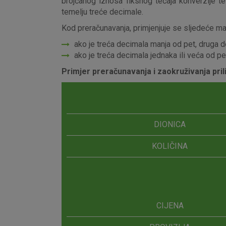
brojčanog iznosa fiksnog tečaja konverzije t
temelju treće decimale.
Kod preračunavanja, primjenjuje se sljedeće ma
ako je treća decimala manja od pet, druga 
ako je treća decimala jednaka ili veća od p
Primjer preračunavanja i zaokruživanja pri
DIONICA
KOLIČINA
CIJENA