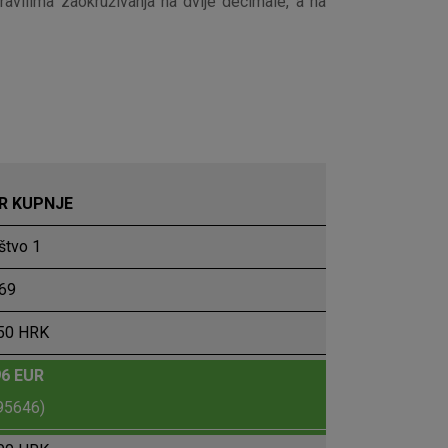
avilima zaokruživanja na dvije decimale, a na
R KUPNJE
štvo 1
69
50 HRK
96 EUR
95646)