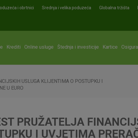
oduzeća i obrtnici
Srednja i velika poduzeća
Globalna tržišta
ge
Krediti
Online usluge
Štednja i investicije
Kartice
Osigura
NCIJSKIH USLUGA KLIJENTIMA O POSTUPKU I
NE U EURO
ST PRUŽATELJA FINANCIJ
STUPKU I UVJETIMA PRER