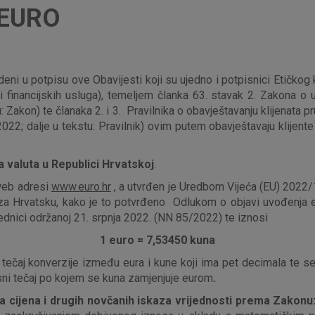
 EURO
vedeni u potpisu ove Obavijesti koji su ujedno i potpisnici Etič
lji financijskih usluga), temeljem članka 63. stavak 2. Zakona 
Zakon) te članaka 2. i 3. Pravilnika o obavještavanju klijenata pr
2; dalje u tekstu: Pravilnik) ovim putem obavještavaju klijente
a valuta u Republici Hrvatskoj
.
 web adresi
www.euro.hr
, a utvrđen je Uredbom Vijeća (EU) 2022/
za Hrvatsku, kako je to potvrđeno Odlukom o objavi uvođenja e
ednici održanoj 21. srpnja 2022. (NN 85/2022) te iznosi
1 euro = 7,53450 kuna
 tečaj konverzije između eura i kune koji ima pet decimala te se 
iksni tečaj po kojem se kuna zamjenjuje eurom
.
a cijena i drugih novčanih iskaza vrijednosti prema Zakonu