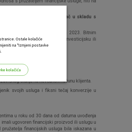
nosa s pružateljem financijske usluge, niti na
ga za klijenta koji je potrošač u skladu s
2022. do zaključno 31. prosinca 2023. Bitnim
ada je primjenjivo obzirom na investicijsku ili
 stranice. Ostale kolačiće
mijeniti na "Izmjeni postavke
.
vke kolačića
propisima te
 završnog stanja na novčanom računu klijenta.
enik svojih usluga i fiksni tečaj konverzije u
aktivni
lijentima u roku od 30 dana od datuma uvođenja
ske stranice i ne mogu se
 imali ugovoren financijski proizvod ili uslugu u
tavljaju kao odgovor na vaše
pružatelja financijskih usluga bila iskazana u
što su postavke kolačića. Svoj