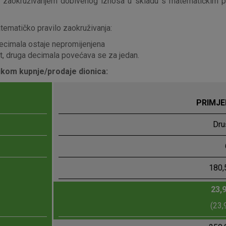
e zaokruživanjem dobivenog iznosa u skladu s matematičkim pr
tematičko pravilo zaokruživanja:
decimala ostaje nepromijenjena
et, druga decimala povećava se za jedan.
likom kupnje/prodaje dionica:
PRIMJE
Dru
180,
23,
(23,