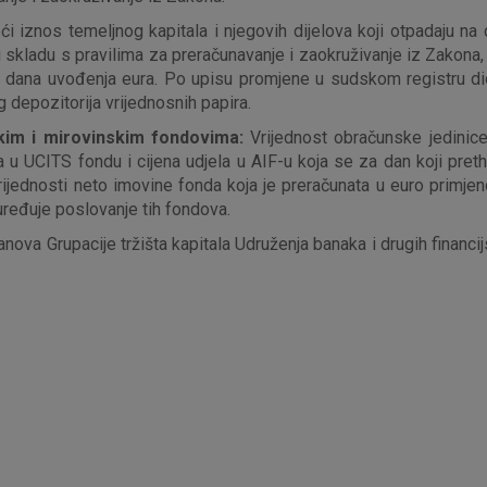
i iznos temeljnog kapitala i njegovih dijelova koji otpadaju na
 u skladu s pravilima za preračunavanje i zaokruživanje iz Zakona
d dana uvođenja eura. Po upisu promjene u sudskom registru di
 depozitorija vrijednosnih papira.
jskim i mirovinskim fondovima:
Vrijednost obračunske jedinic
 u UCITS fondu i cijena udjela u AIF-u koja se za dan koji preth
rijednosti neto imovine fonda koja je preračunata u euro primjen
ređuje poslovanje tih fondova.
anova Grupacije tržišta kapitala Udruženja banaka i drugih financ