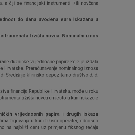
 a čiji se financijski instrumenti i/ili novčana
iće ili pošalje upozorenje o
 raditi. Ti kolačići ne
 identificirati.
vrijednost do dana uvođena eura iskazana u
 instrumenata tržišta novca
:
Nominalni iznos
ane dužničke vrijednosne papire koje je izdala
like Hrvatske. Preračunavanje nominalnog iznosa
i Središnje klirinško depozitarno društvo d. d.
stva financija Republike Hrvatska, može u roku
strumenta tržišta novca umjesto u kuni iskazuje
ičkih vrijednosnih papira i drugih iskaza
tima trgovanja u kuni tržišni operater, odnosno
no na najbliži cent uz primjenu fiksnog tečaja