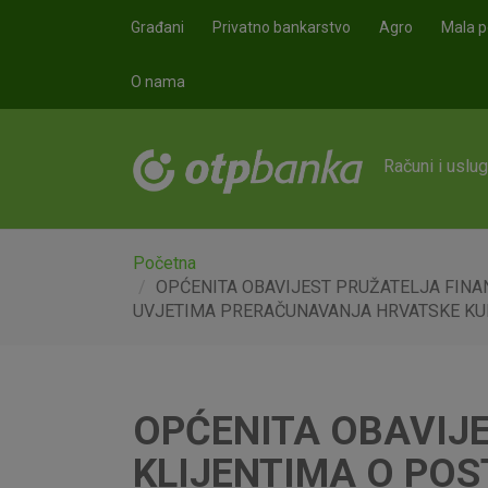
Skoči na glavni sadržaj
Građani
Privatno bankarstvo
Agro
Mala p
O nama
Računi i uslu
Početna
OPĆENITA OBAVIJEST PRUŽATELJA FINA
UVJETIMA PRERAČUNAVANJA HRVATSKE KU
OPĆENITA OBAVIJE
KLIJENTIMA O PO