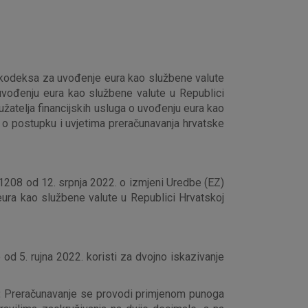
kog kodeksa za uvođenje eura kao službene valute
o uvođenju eura kao službene valute u Republici
užatelja financijskih usluga o uvođenju eura kao
 o postupku i uvjetima preračunavanja hrvatske
1208 od 12. srpnja 2022. o izmjeni Uredbe (EZ)
ura kao službene valute u Republici Hrvatskoj
od 5. rujna 2022. koristi za dvojno iskazivanje
:
Preračunavanje se provodi primjenom punoga