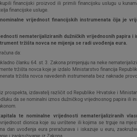
ili financijski proizvod ili primili financijsku uslugu u kunama,
preglednik možete postaviti da blokira te kolač
lja financijske usluge.
njima, ali u tom slučaju neki dijelovi stranice neće
pohranjuju nikakve informacije koje bi vas mogle
 nominalne vrijednost financijskih instrumenata čija je 
Analitički
Detaljnije informacije o kolačićima
ednosti nematerijaliziranih dužničkih vrijednosnih papira i
kolačići
instrument tržišta novca ne mijenja se radi uvođenja eura.
računa da:
o članku 64. st. 3. Zakona primjenjuju na neke nematerijalizir
umente tržišta novca koje je izdalo Ministarstvo financija Repub
trumenata tržišta novca navedenih instrumenata bez naknade provod
Marketinški
kolačići
 prospekta, izdavatelj različit od Republike Hrvatske i Ministar
dluku da se nominalni iznos dužničkog vrijednosnog papira ili in
Zakonom.
denih kolačića
pitala te nominalne vrijednosti nematerijaliziranih vlasn
 vrijednost dionica koje su uvrštene ili kojima se trguje na mjes
e na dan uvođenja eura preračunava i iskazuje u euru, zaokruže
anje i zaokruživanje iz Zakona.