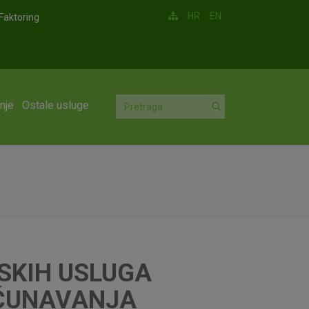
HR
EN
Faktoring
nje
Ostale usluge
SKIH USLUGA
AČUNAVANJA