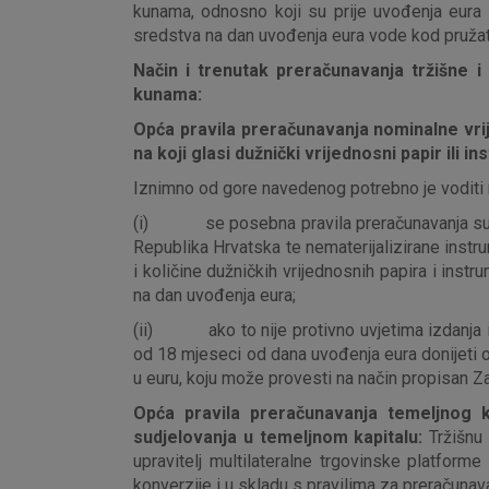
kunama, odnosno koji su prije uvođenja eura kup
sredstva na dan uvođenja eura vode kod pružate
Način i trenutak preračunavanja tržišne i
kunama:
Opća pravila preračunavanja nominalne vrij
na koji glasi dužnički vrijednosni papir ili 
Iznimno od gore navedenog potrebno je voditi 
(i) se posebna pravila preračunavanja sukladn
Republika Hrvatska te nematerijalizirane instr
i količine dužničkih vrijednosnih papira i ins
na dan uvođenja eura;
(ii) ako to nije protivno uvjetima izdanja iz
od 18 mjeseci od dana uvođenja eura donijeti o
u euru, koju može provesti na način propisan 
Prihvaćam upotrebu nave
Opća pravila preračunavanja temeljnog ka
sudjelovanja u temeljnom kapitalu:
Tržišnu
upravitelj multilateralne trgovinske platform
konverzije i u skladu s pravilima za preračunav