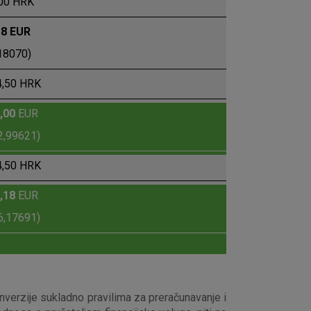
00 HRK
18 EUR
18070)
4,50 HRK
,00
EUR
2,99621)
4,50 HRK
,18
EUR
6,17691)
nverzije sukladno pravilima za preračunavanje i