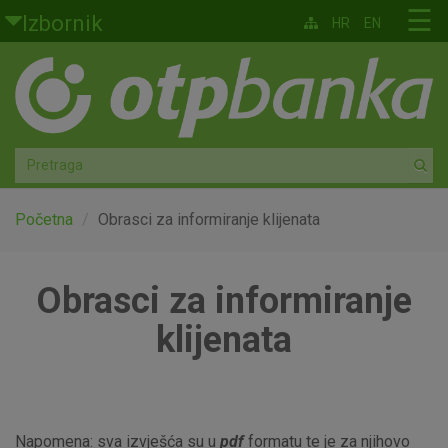
Skoči na glavni sadržaj
☰
Izbornik
HR
EN
Građani
Privatno bankarstvo
Agro
Mala poduzeća i obrtnici
Početna
Obrasci za informiranje klijenata
Srednja i velika poduzeća
Obrasci za informiranje
Globalna tržišta
klijenata
Faktoring
O nama
Napomena: sva izvješća su u
pdf
formatu te je za njihovo