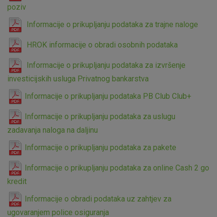
poziv
ne mogu se isključiti u našim sustavima. Uobičajeno se
postavljaju kao odgovor na vaše radnje koje uključuju zahtjev
Informacije o prikupljanju podataka za trajne naloge
za uslugama, kao što su postavke kolačića. Svoj preglednik
možete postaviti da blokira te kolačiće ili pošalje upozorenje
HROK informacije o obradi osobnih podataka
o njima, ali u tom slučaju neki dijelovi stranice neće raditi. Ti
kolačići ne pohranjuju nikakve informacije koje bi vas mogle
Informacije o prikupljanju podataka za izvršenje
identificirati.
investicijskih usluga Privatnog bankarstva
Detaljnije informacije o kolačićima
Informacije o prikupljanju podataka PB Club Club+
Informacije o prikupljanju podataka za uslugu
zadavanja naloga na daljinu
Informacije o prikupljanju podataka za pakete
Informacije o prikupljanju podataka za online Cash 2 go
kredit
Informacije o obradi podataka uz zahtjev za
ugovaranjem police osiguranja