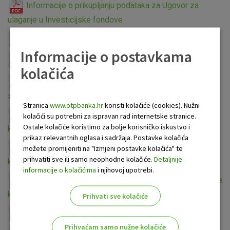
Informacije o prikupljanju podataka za Ugovor za
ulaganje u Investicijske fondove
Informacije o prikupljanju podataka za treće osobe
Informacije o postavkama
Informacije o prikupljanju podataka za kartice
kolačića
Informacije o prikupljanju podataka uz potvrdu o
statusu i visini primanja
Stranica
www.otpbanka.hr
koristi kolačiće (cookies). Nužni
Informacije o prikupljanju podataka za elektroničke
kolačići su potrebni za ispravan rad internetske stranice.
Ostale kolačiće koristimo za bolje korisničko iskustvo i
kanale
prikaz relevantnih oglasa i sadržaja. Postavke kolačića
Informacije o obradi osobnih podataka u svrhu
možete promijeniti na "Izmjeni postavke kolačića" te
prihvatiti sve ili samo neophodne kolačiće.
Detaljnije
korištenja servisa e-građani
informacije o kolačićima
i njihovoj upotrebi.
Informacije o obradi podataka kod otvaranja ili izmjene
klijenta
Prihvati sve kolačiće
Informacije o prikupljanju podataka za kredit
Prihvaćam samo nužne kolačiće