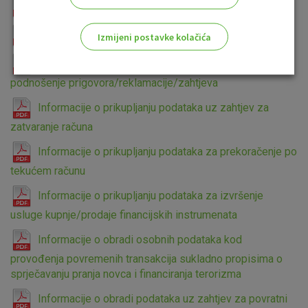
Informacije o prikupljanju podataka za račune
Informacije o prikupljanju podataka za štednju
Izmijeni postavke kolačića
Informacije o prikupljanju podataka uz zahtjev za
Odaberite najbolju opciju za vas!
podnošenje prigovora/reklamacije/zahtjeva
Informacije o prikupljanju podataka uz zahtjev za
zatvaranje računa
Informacije o prikupljanju podataka za prekoračenje po
tekućem računu
Marketinški kolačići
Analitički kolačići
Nužni kolačići
Informacije o prikupljanju podataka za izvršenje
usluge kupnje/prodaje financijskih instrumenata
Prihvaćam upotrebu navedenih kolačića
Informacije o obradi osobnih podataka kod
provođenja povremenih transakcija sukladno propisima o
sprječavanju pranja novca i financiranja terorizma
Nužni (tehnički) kolačići - uvijek aktivni
Informacije o obradi podataka uz zahtjev za povratni
Ovi kolačići nužni su za funkcioniranje internetske stranice i