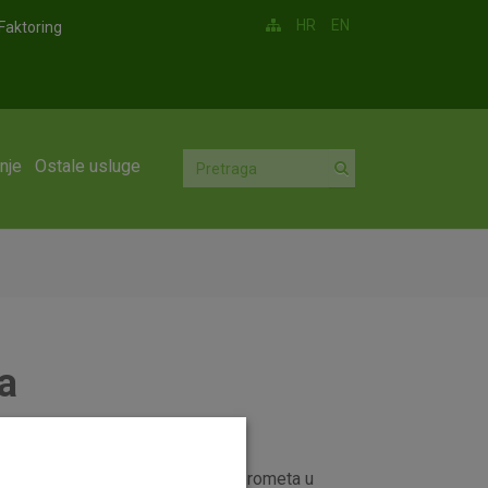
HR
EN
Faktoring
nje
Ostale usluge
a
cijske račune i usluge platnog prometa u