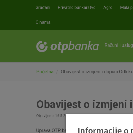
Skoči na glavni sadržaj
Građani
Privatno bankarstvo
Agro
Mala p
O nama
Računi i uslu
Početna
Obavijest o izmjeni i dopuni Odlu
Obavijest o izmjeni
Objavljeno: 16.5.2023
Informacije o
Uprava OTP banke usvojila je izmjene i dopun