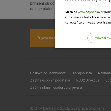
primjeni su od 1. srpnja 2023. godine. Sažeta
usluge platnog prometa dostupne su
ovdje
.
Stranica
www.otpbanka.hr
koris
koristimo za bolje korisničko i
kolačića" te prihvatiti sve ili
Prijava na newsletter OTP banke
Prihvati sv
Odaberite najbolju opciju za va
Poslovnice i bankomati
Tečajna lista
Naknad
Zaštita osobnih podataka
PSD2 Direktiva
Eti
Zaštita starijih osoba od prijevara
© OTP banka d.d.2026. Sva prava pridržana.