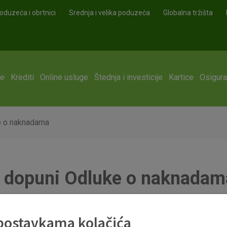
oduzeća i obrtnici
Srednja i velika poduzeća
Globalna tržišta
ge
Krediti
Online usluge
Štednja i investicije
Kartice
Osigura
ke o naknadama
 i dopuni Odluke o naknadam
 postavkama kolačića
e Odluke o naknadama. Izmijenjene Naknade OTP banke za transak