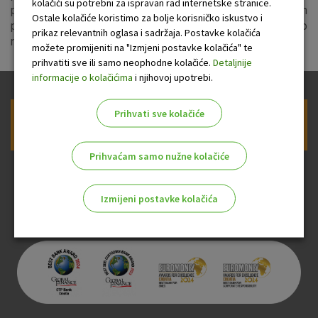
kolačići su potrebni za ispravan rad internetske stranice.
periodu od 00:00 do 09:00 sati neće biti moguća kupnja istih
Ostale kolačiće koristimo za bolje korisničko iskustvo i
putem usluga Internet i Mobilnog bankarstva. Zahvaljujemo
prikaz relevantnih oglasa i sadržaja. Postavke kolačića
na razumijevanju.
možete promijeniti na "Izmjeni postavke kolačića" te
prihvatiti sve ili samo neophodne kolačiće.
Detaljnije
informacije o kolačićima
i njihovoj upotrebi.
Prihvati sve kolačiće
Prijava na newsletter OTP banke
Prihvaćam samo nužne kolačiće
Izmijeni postavke kolačića
Odaberite najbolju opciju za vas!